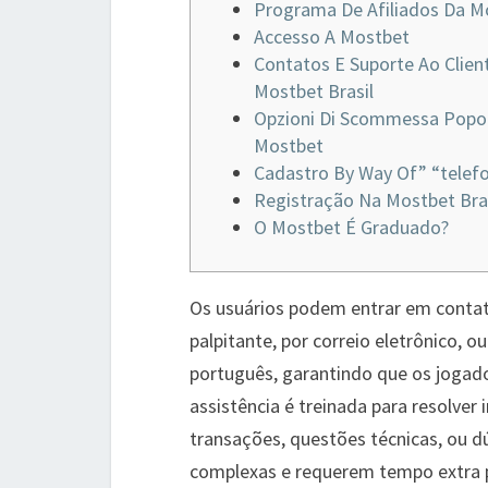
Programa De Afiliados Da M
Accesso A Mostbet
Contatos E Suporte Ao Clien
Mostbet Brasil
Opzioni Di Scommessa Popol
Mostbet
Cadastro By Way Of” “telef
Registração Na Mostbet Bra
O Mostbet É Graduado?
Os usuários podem entrar em contat
palpitante, por correio eletrônico, 
português, garantindo que os jogador
assistência é treinada para resolver
transações, questões técnicas, ou 
complexas e requerem tempo extra 