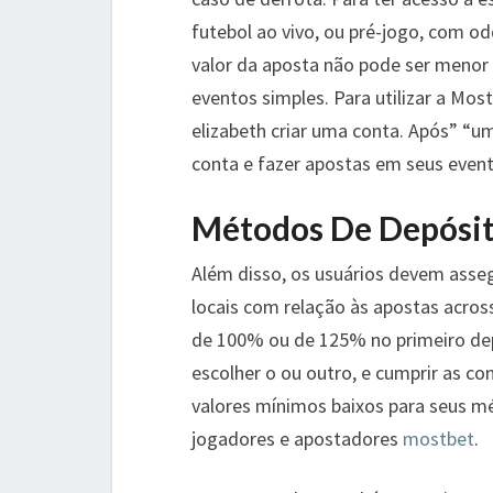
futebol ao vivo, ou pré-jogo, com odd
valor da aposta não pode ser menor 
eventos simples. Para utilizar a Mos
elizabeth criar uma conta. Após” “u
conta e fazer apostas em seus event
Métodos De Depósit
Além disso, os usuários devem asse
locais com relação às apostas acros
de 100% ou de 125% no primeiro dep
escolher o ou outro, e cumprir as c
valores mínimos baixos para seus mé
jogadores e apostadores
mostbet
.