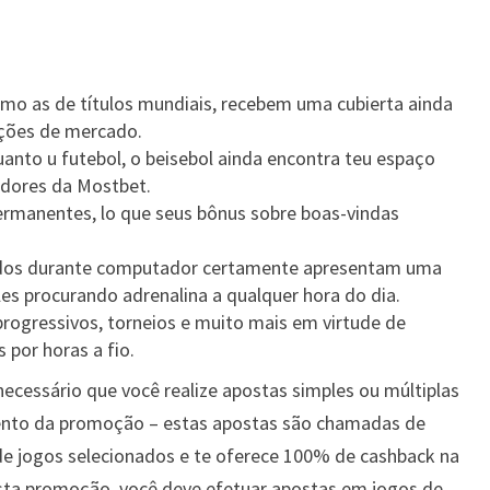
mo as de títulos mundiais, recebem uma cubierta ainda
ções de mercado.
anto u futebol, o beisebol ainda encontra teu espaço
adores da Mostbet.
ermanentes, lo que seus bônus sobre boas-vindas
ados durante computador certamente apresentam uma
les procurando adrenalina a qualquer hora do dia.
rogressivos, torneios e muito mais em virtude de
 por horas a fio.
necessário que você realize apostas simples ou múltiplas
mento da promoção – estas apostas são chamadas de
de jogos selecionados e te oferece 100% de cashback na
esta promoção, você deve efetuar apostas em jogos de