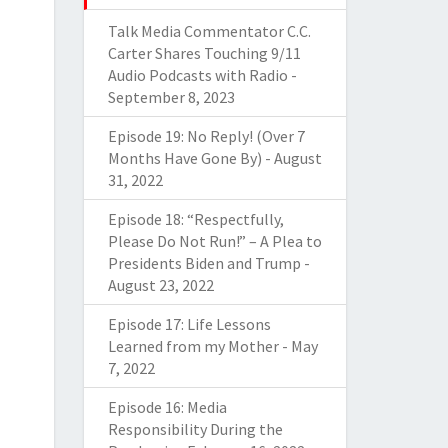
Talk Media Commentator C.C.
Carter Shares Touching 9/11
Audio Podcasts with Radio
-
September 8, 2023
Episode 19: No Reply! (Over 7
Months Have Gone By)
-
August
31, 2022
Episode 18: “Respectfully,
Please Do Not Run!” – A Plea to
Presidents Biden and Trump
-
August 23, 2022
Episode 17: Life Lessons
Learned from my Mother
-
May
7, 2022
Episode 16: Media
Responsibility During the