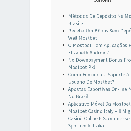
Métodos De Depósito Na Mo
Brasile
Receba Um Bônus Sem Depó
Weil Mostbet!
O Mostbet Tem Aplicações P
Elizabeth Android?
No Downpayment Bonus Fr
Mostbet Pk!
Como Funciona U Suporte A
Usuario De Mostbet?
Apostas Esportivas On-line 
No Brasil
Aplicativo Móvel Da Mostbet
Mostbet Casino Italy – Il Mig
Casinò Online E Scommesse
Sportive In Italia