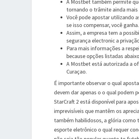
A Mostbet também permite que o
tornando o trâmite ainda mais 
Você pode apostar utilizando as
se isso compensar, você ganha.
Assim, a empresa tem a possib
segurança electronic a privação
Para mais informações a respei
because opções listadas abaixo
A Mostbet está autorizada a of
Curaçao.
É importante observar o qual aposta
devem dar apenas o o qual podem pe
StarCraft 2 está disponível para ap
imprevisíveis que mantêm os aprecia
também habilidosos, a glória como
esporte eletrônico o qual requer co
não seja tão popular quanto to futeb