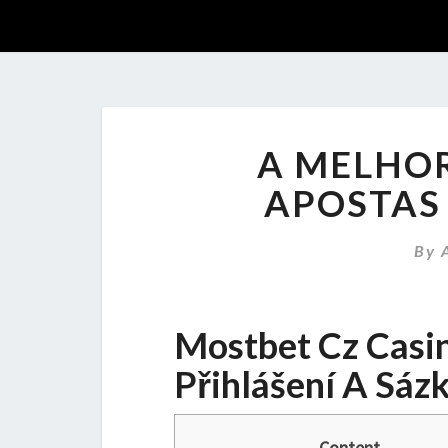
A MELHO
APOSTAS 
By
Mostbet Cz Casin
Přihlášení A Sáz
Content