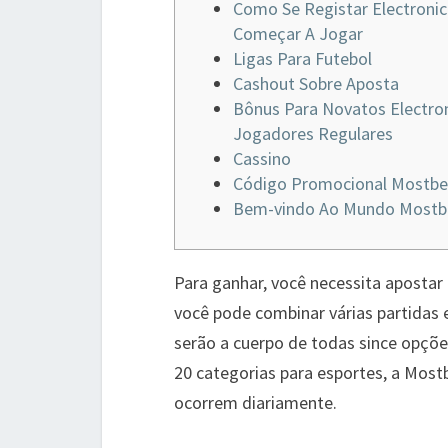
Como Se Registar Electronic
Começar A Jogar
Ligas Para Futebol
Cashout Sobre Aposta
Bônus Para Novatos Electro
Jogadores Regulares
Cassino
Código Promocional Mostbe
Bem-vindo Ao Mundo Mostb
Para ganhar, você necessita apostar
você pode combinar várias partidas e
serão a cuerpo de todas since opçõ
20 categorias para esportes, a Most
ocorrem diariamente.