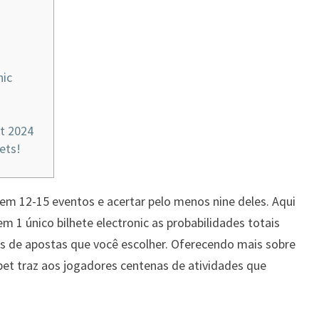
nic
t 2024
ets!
 em 12-15 eventos e acertar pelo menos nine deles. Aqui
m 1 único bilhete electronic as probabilidades totais
es de apostas que você escolher. Oferecendo mais sobre
bet traz aos jogadores centenas de atividades que