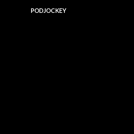
PODJOCKEY