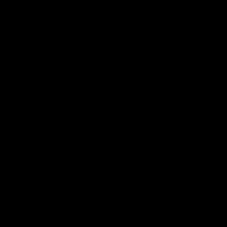
A Boutique
PODJ
For
Oustanding
Podcasts