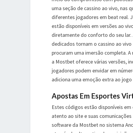
uma seção de cassino ao vivo, nas q
diferentes jogadores em beat real. J
estão disponíveis em versões ao viv
diretamente do conforto do seu lar. 
dedicados tornam o cassino ao vivo
procuram uma imersão completa. A ro
a Mostbet oferece várias versões, in
jogadores podem envidar em números 
adiciona uma emoção extra ao jogo
Apostas Em Esportes Vir
Estes códigos estão disponíveis em 
atento ao site e suas comunicações 
software da Mostbet no sistema Andr