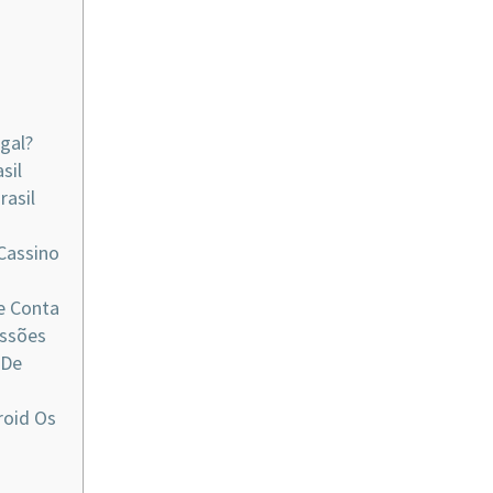
gal?
sil
rasil
Cassino
e Conta
issões
 De
roid Os