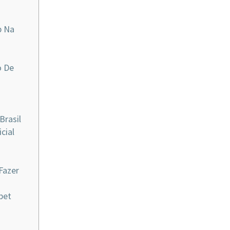
b Na
o De
Brasil
cial
Fazer
bet