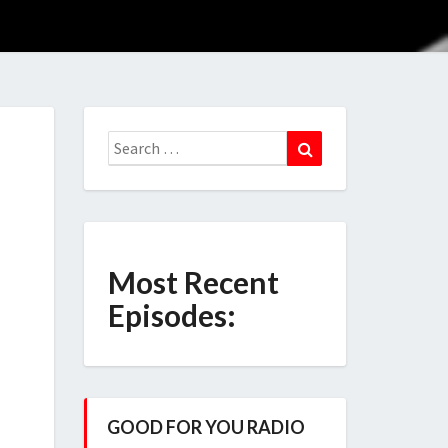
Search
Search
for:
Most Recent
Episodes:
GOOD FOR YOU RADIO