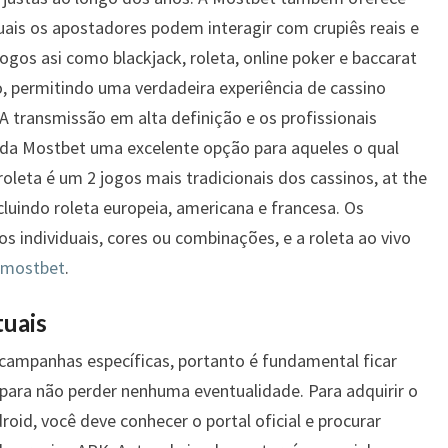
uais os apostadores podem interagir com crupiês reais e
ogos asi como blackjack, roleta, online poker e baccarat
o, permitindo uma verdadeira experiência de cassino
A transmissão em alta definição e os profissionais
 da Mostbet uma excelente opção para aqueles o qual
leta é um 2 jogos mais tradicionais dos cassinos, at the
cluindo roleta europeia, americana e francesa. Os
individuais, cores ou combinações, e a roleta ao vivo
mostbet
.
tuais
campanhas específicas, portanto é fundamental ficar
para não perder nenhuma eventualidade. Para adquirir o
oid, você deve conhecer o portal oficial e procurar