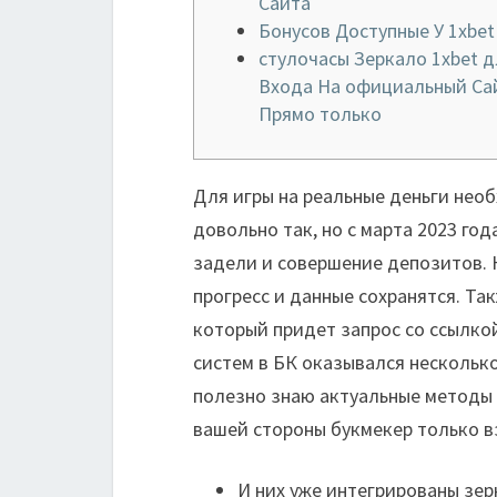
Сайта
Бонусов Доступные У 1xbet
стулочасы Зеркало 1xbet 
Входа На официальный Са
Прямо только
Для игры на реальные деньги необ
довольно так, но с марта 2023 го
задели и совершение депозитов. 
прогресс и данные сохранятся. Та
который придет запрос со ссылко
систем в БК оказывался несколько
полезно знаю актуальные методы 
вашей стороны букмекер только в
И них уже интегрированы зер