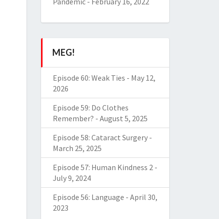
Pandemic
-
February 16, 2022
MEG!
Episode 60: Weak Ties
-
May 12,
2026
Episode 59: Do Clothes
Remember?
-
August 5, 2025
Episode 58: Cataract Surgery
-
March 25, 2025
Episode 57: Human Kindness 2
-
July 9, 2024
Episode 56: Language
-
April 30,
2023