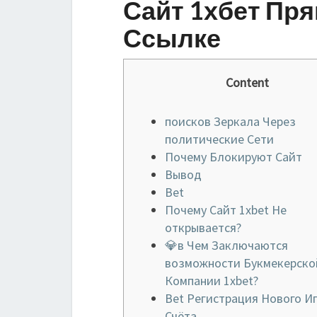
Сайт 1хбет Пря
Ссылке
Content
поисков Зеркала Через
политические Сети
Почему Блокируют Сайт
Вывод
Bet
Почему Сайт 1xbet Не
открывается?
💎в Чем Заключаются
возможности Букмекерско
Компании 1xbet?
Bet Регистрация Нового И
Счёта