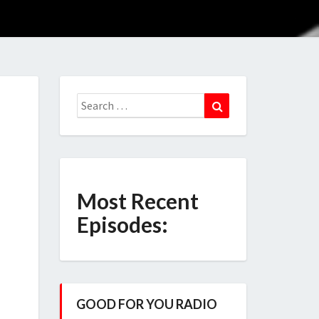
Search
Search
for:
Most Recent
Episodes:
GOOD FOR YOU RADIO