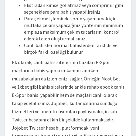
Ekstradan kimse gol atmaz veya comprimir gibi
seçeneklere para bahis yapabilirsiniz.
Para çekme işleminde sorun yaşamamak için
mutlaka çekim yapacağınız yöntemin minimum
empieza maksimum çekim tutarlarını kontrol
ederek talep oluşturmalısınız.
Canlı bahisler normal bahislerden farklıdır ve
birçok farklı özelliği bulunur.
Ek olarak, canlı bahis sitelerinin bazıları E-Spor
maçlarına bahis yapma imkanını tanırken
müsabakaları da izlemenizi sağlar. Örneğin Most Bet
ve 1xbet gibi bahis sitelerinde ankle rehab ebook canlı
E-Spor bahisi yapabilir hem de maçları canlı olarak
takip edebilirsiniz. Jojobet, kullanıcılarına sunduğu
hizmetleri ve önemli duyuruları paylaşmak için sah
Twitter hesabını etkin bir şekilde kullanmaktadır.
Jojobet Twitter hesabı, platformdaki yeni