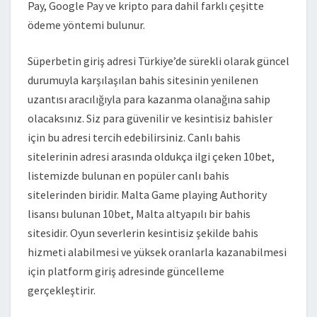
Pay, Google Pay ve kripto para dahil farklı çeşitte
ödeme yöntemi bulunur.
Süperbetin giriş adresi Türkiye’de sürekli olarak güncel
durumuyla karşılaşılan bahis sitesinin yenilenen
uzantısı aracılığıyla para kazanma olanağına sahip
olacaksınız. Siz para güvenilir ve kesintisiz bahisler
için bu adresi tercih edebilirsiniz. Canlı bahis
sitelerinin adresi arasında oldukça ilgi çeken 10bet,
listemizde bulunan en popüler canlı bahis
sitelerinden biridir. Malta Game playing Authority
lisansı bulunan 10bet, Malta altyapılı bir bahis
sitesidir. Oyun severlerin kesintisiz şekilde bahis
hizmeti alabilmesi ve yüksek oranlarla kazanabilmesi
için platform giriş adresinde güncelleme
gerçekleştirir.