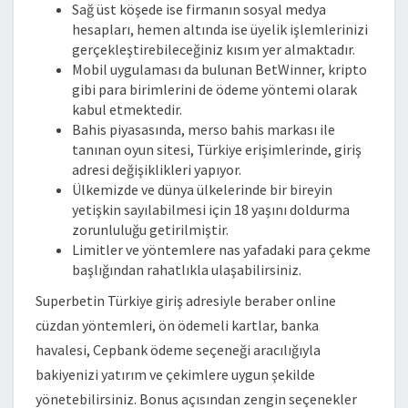
Sağ üst köşede ise firmanın sosyal medya
hesapları, hemen altında ise üyelik işlemlerinizi
gerçekleştirebileceğiniz kısım yer almaktadır.
Mobil uygulaması da bulunan BetWinner, kripto
gibi para birimlerini de ödeme yöntemi olarak
kabul etmektedir.
Bahis piyasasında, merso bahis markası ile
tanınan oyun sitesi, Türkiye erişimlerinde, giriş
adresi değişiklikleri yapıyor.
Ülkemizde ve dünya ülkelerinde bir bireyin
yetişkin sayılabilmesi için 18 yaşını doldurma
zorunluluğu getirilmiştir.
Limitler ve yöntemlere nas yafadaki para çekme
başlığından rahatlıkla ulaşabilirsiniz.
Superbetin Türkiye giriş adresiyle beraber online
cüzdan yöntemleri, ön ödemeli kartlar, banka
havalesi, Cepbank ödeme seçeneği aracılığıyla
bakiyenizi yatırım ve çekimlere uygun şekilde
yönetebilirsiniz. Bonus açısından zengin seçenekler