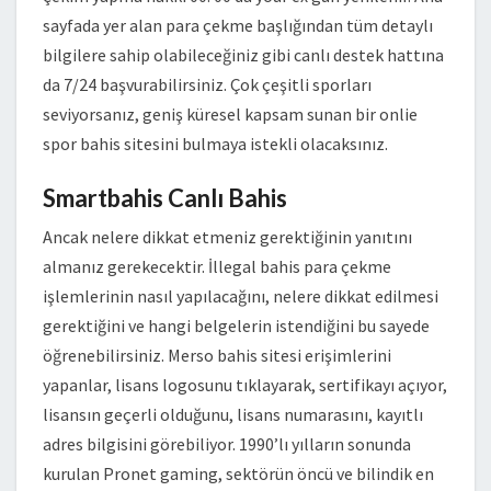
sayfada yer alan para çekme başlığından tüm detaylı
bilgilere sahip olabileceğiniz gibi canlı destek hattına
da 7/24 başvurabilirsiniz. Çok çeşitli sporları
seviyorsanız, geniş küresel kapsam sunan bir onlie
spor bahis sitesini bulmaya istekli olacaksınız.
Smartbahis Canlı Bahis
Ancak nelere dikkat etmeniz gerektiğinin yanıtını
almanız gerekecektir. İllegal bahis para çekme
işlemlerinin nasıl yapılacağını, nelere dikkat edilmesi
gerektiğini ve hangi belgelerin istendiğini bu sayede
öğrenebilirsiniz. Merso bahis sitesi erişimlerini
yapanlar, lisans logosunu tıklayarak, sertifikayı açıyor,
lisansın geçerli olduğunu, lisans numarasını, kayıtlı
adres bilgisini görebiliyor. 1990’lı yılların sonunda
kurulan Pronet gaming, sektörün öncü ve bilindik en