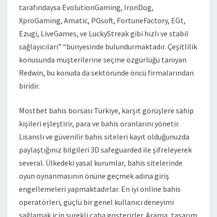
tarafındaysa EvolutionGaming, IronDog,
XproGaming, Amatic, PGsoft, FortuneFactory, EGt,
Ezugi, LiveGames, ve LuckyStreak gibi hızlı ve stabil
sağlayıcıları” “bünyesinde bulundurmaktadır. Çeşitlilik
konusunda müşterilerine seçme özgürlüğü tanıyan
Redwin, bu konuda da sektöründe öncü firmalarından
biridir.
Mostbet bahis borsası Türkiye, karşıt görüşlere sahip
kişileri eşleştirir, para ve bahis oranlarını yönetir.
Lisanslı ve güvenilir bahis siteleri kayıt olduğunuzda
paylaştığınız bilgileri 3D safeguarded ile şifreleyerek
several. Ülkedeki yasal kurumlar, bahis sitelerinde
oyun oynanmasının önüne geçmek adına giriş
engellemeleri yapmaktadırlar. En iyi online bahis
operatörleri, güçlü bir genel kullanıcı deneyimi
sağlamak için surekli çaba gosterirler. Arama, tasarım