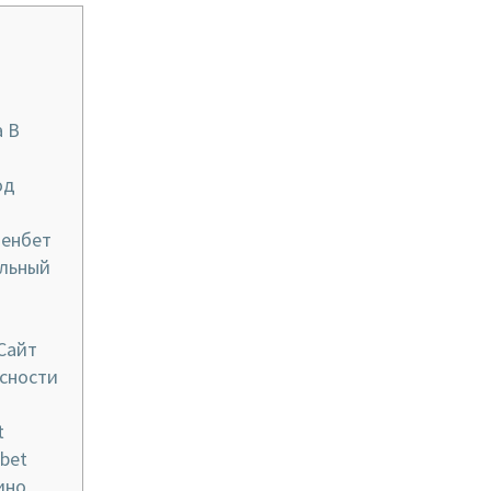
а В
од
менбет
альный
Сайт
сности
t
bet
ино