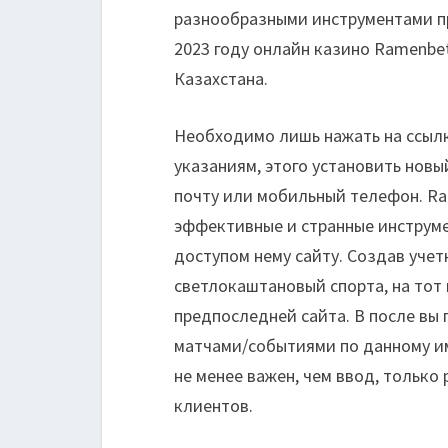
разнообразными инструментами п
2023 году онлайн казино Ramenbe
Казахстана.
Необходимо лишь нажать на ссылк
указаниям, этого установить новы
почту или мобильный телефон. Ra
эффективные и странные инструме
доступом нему сайту. Создав учет
светлокаштановый спорта, на тот 
предпоследней сайта. В после вы
матчами/событиями по данному им
не менее важен, чем ввод, только
клиентов.