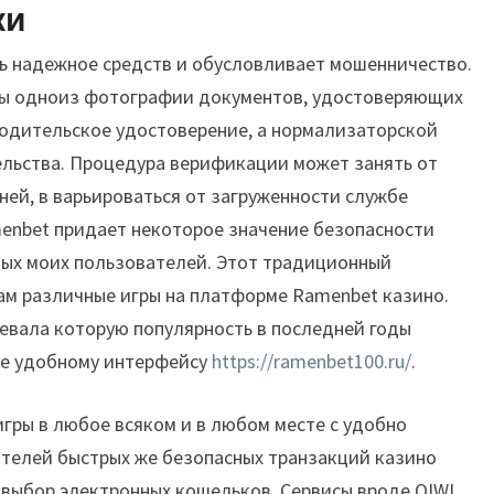
ки
ь надежное средств и обусловливает мошенничество.
ны одноиз фотографии документов, удостоверяющих
 водительское удостоверение, а нормализаторской
льства. Процедура верификации может занять от
ней, в варьироваться от загруженности службе
enbet придает некоторое значение безопасности
ых моих пользователей. Этот традиционный
ам различные игры на платформе Ramenbet казино.
евала которую популярность в последней годы
же удобному интерфейсу
https://ramenbet100.ru/
.
игры в любое всяком и в любом месте с удобно
телей быстрых же безопасных транзакций казино
выбор электронных кошельков. Сервисы вроде QIWI,