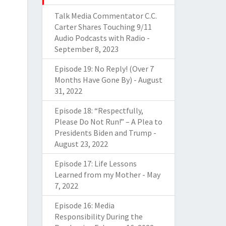
Talk Media Commentator C.C.
Carter Shares Touching 9/11
Audio Podcasts with Radio
-
September 8, 2023
Episode 19: No Reply! (Over 7
Months Have Gone By)
-
August
31, 2022
Episode 18: “Respectfully,
Please Do Not Run!” – A Plea to
Presidents Biden and Trump
-
August 23, 2022
Episode 17: Life Lessons
Learned from my Mother
-
May
7, 2022
Episode 16: Media
Responsibility During the