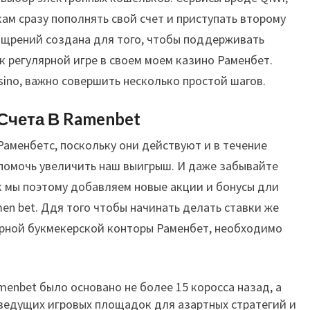
кам сразу пополнять свой счет и приступать второму
оощрений создана для того, чтобы поддерживать
к регулярной игре в своем моем казино Раменбет.
sino, важно совершить несколько простой шагов.
чета В Ramenbet
аменбетc, поскольку они действуют и в течение
помочь увеличить наш выигрыш. И даже забывайте
ак мы поэтому добавляем новые акции и бонусы дли
en bet. Ддя того чтобы начинать делать ставки же
ярной букмекерской конторы Раменбет, необходимо
enbet было основано не более 15 коросса назад, а
 ведущих игровых площадок для азартных стратегий и