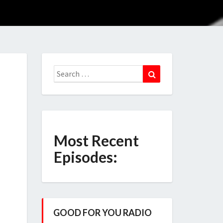
Search
Search
for:
Most Recent
Episodes:
GOOD FOR YOU RADIO