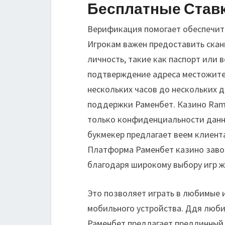
Бесплатные Став
Верификация помогает обеспечит
Игрокам важен предоставить ска
личность, такие как паспорт или
подтверждение адреса местожите
нескольких часов до нескольких д
поддержки Раменбет. Казино Ram
только конфиденциальности данн
букмекер предлагает веем клиент
Платформа Раменбет казино заво
благодаря широкому выбору игр 
Это позволяет играть в любимые 
мобильного устройства. Ддя люби
Раменбет предлагает предлинный 