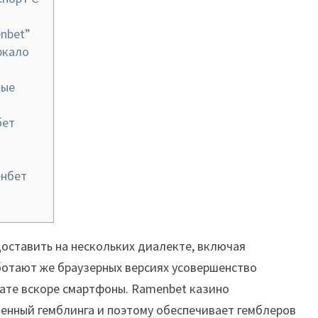
enbet”
ркало
ные
бет
енбет
оставить на нескольких диалекте, включая
ботают же браузерных версиях усовершенство
ате вскоре смартфоны. Ramenbet казино
енный гемблинга и поэтому обеспечивает гемблеров