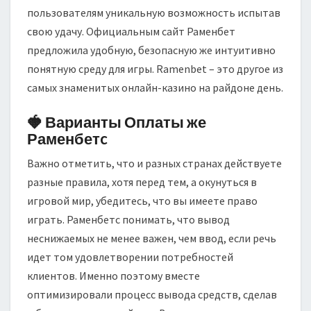
пользователям уникальную возможность испытав
свою удачу. Официальным сайт Раменбет
предложила удобную, безопасную же интуитивно
понятную среду для игры. Ramenbet – это другое из
самых знаменитых онлайн-казино на райдоне день.
🍓 Варианты Оплаты же
Раменбетc
Важно отметить, что и разных странах действуете
разные правила, хотя перед тем, а окунуться в
игровой мир, убедитесь, что вы имеете право
играть. Раменбетc понимать, что вывод
неснижаемых не менее важен, чем ввод, если речь
идет том удовлетворении потребностей
клиентов. Именно поэтому вместе
оптимизировали процесс вывода средств, сделав