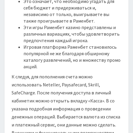
Это означает, что необходимо угадать для
себя бюджет и придерживаться и,
независимо от только, выигрываете вы
также проигрываете в Раменбет.
Эти игры Раменбет казино представлены и
различных вариациях, чтобы удовлетворить
предпочтения каждый игрока.
Игровая платформа Раменбет становилось
популярной не же благодаря обширному
каталогу развлечений, но и множеству промо
акций.
К следуя, для пополнения счета можно
использовать Neteller, Paysafecard, Skrill,
SafeCharge. После получения доступа в личный
кабинетик можно открыть вкладку «Касса». В со
указана подробная информация о проведении
денежных операций. Выбирается валюта из списка
и платежный сервис, они данные можно сделать.
Внешними и функциональными возможностями