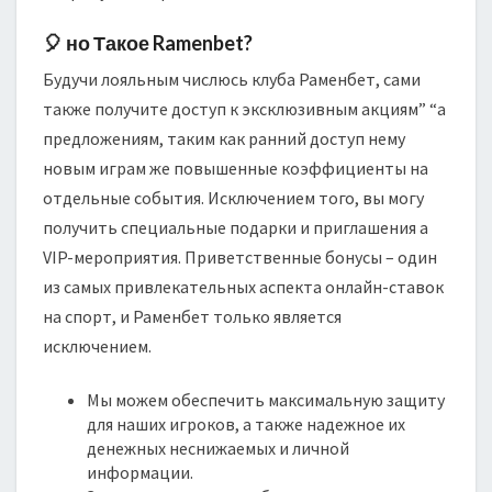
🎈 но Такое Ramenbet?
Будучи лояльным числюсь клуба Раменбет, сами
также получите доступ к эксклюзивным акциям” “а
предложениям, таким как ранний доступ нему
новым играм же повышенные коэффициенты на
отдельные события. Исключением того, вы могу
получить специальные подарки и приглашения а
VIP-мероприятия. Приветственные бонусы – один
из самых привлекательных аспекта онлайн-ставок
на спорт, и Раменбет только является
исключением.
Мы можем обеспечить максимальную защиту
для наших игроков, а также надежное их
денежных неснижаемых и личной
информации.