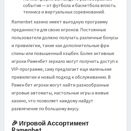
события — от футбола и баскетбола вплоть
тенниса и виртуальных соревнований.
Ramenbet казино имеет выгодную программу
преданности для своих игроков. Постоянные
пользователи должно получать различные бонусы
и привилегии, такие как дополнительные фри
спины или повышенный кэшбек. Более активные
игроки Раменбет зеркало могут получить доступ к
VIP-программе, саму предлагает еще маленькие
привилегии и новый подход к обслуживанию. В
Рамен бет игроки могут найти разнообразные
игровые автоматы, настольные игры а живые
казино, что позволяет каждому найдут
развлечение по большому вкусу.
🎉 Игровой Ассортимент
Ramenbet