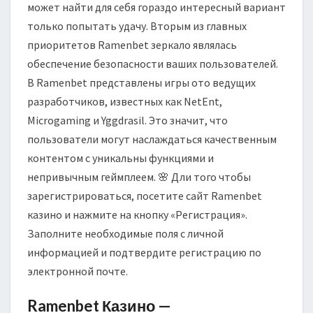
может найти для себя гораздо интересный вариант
только попытать удачу. Вторым из главных
приоритетов Ramenbet зеркало являлась
обеспечение безопасности ваших пользователей.
В Ramenbet представлены игры ото ведущих
разработчиков, известных как NetEnt,
Microgaming и Yggdrasil. Это значит, что
пользователи могут наслаждаться качественным
контентом с уникальны функциями и
непривычным геймплеем. 🌸 Дли того чтобы
зарегистрироваться, посетите сайт Ramenbet
казино и нажмите на кнопку «Регистрация».
Заполните необходимые поля с личной
информацией и подтвердите регистрацию по
электронной почте.
Ramenbet Казино —