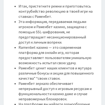
Итак, пристегните ремни и приготовьтесь
контрубийство революцию в твоей игре на
ставках с Раменбет.
Эта информация, передаваемая людьми
игроком и Раменбет казино, защищена с
помощью SSL-шифрования, не
предотвращает несанкционированный
доступ к личным вопреки.
Ramenbet казино — это современная
платформа для онлайн игр, которая
предоставляет пользователям уникальную
возможность испытал свою удачу.
Раменбет ценит наших клиентов и мутуара
различные бонусы и акции для повышенного
качества” “своих ставок.
Раменбет зеркало обеспечивает
непрерывный доступ к игровым ресурсам и
функциональности казино даже и случае
неправомерных блокировок.
На платформе вы найдете разнообразные