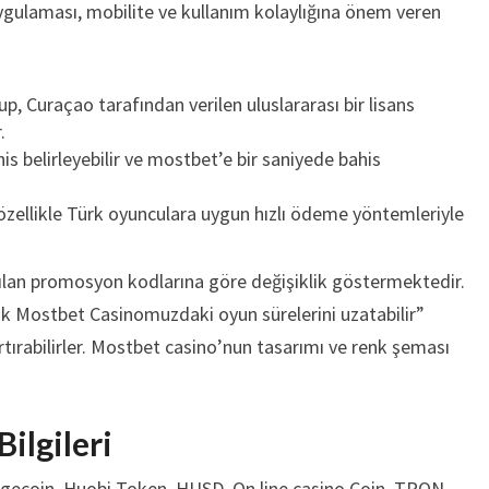
uygulaması, mobilite ve kullanım kolaylığına önem veren
up, Curaçao tarafından verilen uluslararası bir lisans
.
ahis belirleyebilir ve mostbet’e bir saniyede bahis
 özellikle Türk oyunculara uygun hızlı ödeme yöntemleriyle
anılan promosyon kodlarına göre değişiklik göstermektedir.
ak Mostbet Casinomuzdaki oyun sürelerini uzatabilir”
tırabilirler. Mostbet casino’nun tasarımı ve renk şeması
ilgileri
ogecoin, Huobi Token, HUSD, On line casino Coin, TRON,