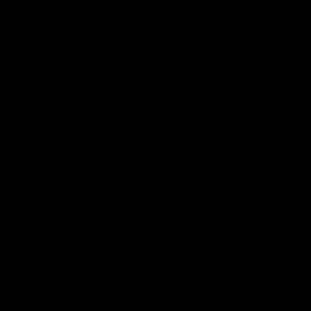
A Boutique
PODJ
For
Oustanding
Podcasts