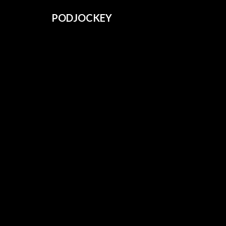
PODJOCKEY