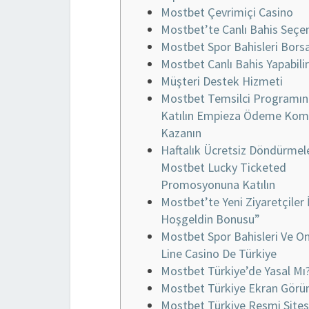
Mostbet Çevrimiçi Casino
Mostbet’te Canlı Bahis Seçe
Mostbet Spor Bahisleri Borsa
Mostbet Canlı Bahis Yapabili
Müşteri Destek Hizmeti
Mostbet Temsilci Programın
Katılın Empieza Ödeme Kom
Kazanın
Haftalık Ücretsiz Döndürmele
Mostbet Lucky Ticketed
Promosyonuna Katılın
Mostbet’te Yeni Ziyaretçiler I
Hoşgeldin Bonusu”
Mostbet Spor Bahisleri Ve On
Line Casino De Türkiye
Mostbet Türkiye’de Yasal Mı
Mostbet Türkiye Ekran Görün
Mostbet Türkiye Resmi Sites