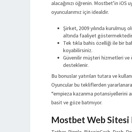
alacağınızı öğrenin. Mostbet’in iOS 
oyuncularımız için idealdir.
Şirket, 2009 yılında kurulmuş ol
altında faaliyet göstermektedir
Tek tıkla bahis özelliği ile bir b
koyabilirsiniz.
Güvenilir müşteri hizmetleri ve
desteklenir.
Bu bonuslar yatırılan tutara ve kull
Oyuncular bu tekliflerden yararlanar
“empieza kazanma potansiyellerini ar
basit ve göze batmıyor.
Mostbet Web Sitesi B
Tether, Ripple, BitcoinCash, Dash, D