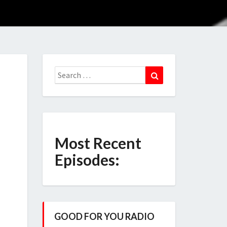
Search
Search
for:
Most Recent
Episodes:
GOOD FOR YOU RADIO