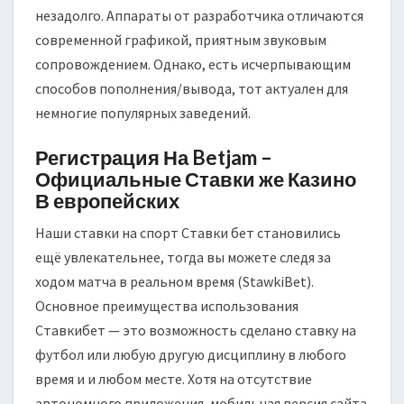
незадолго. Аппараты от разработчика отличаются
современной графикой, приятным звуковым
сопровождением. Однако, есть исчерпывающим
способов пополнения/вывода, тот актуален для
немногие популярных заведений.
Регистрация На Betjam –
Официальные Ставки же Казино
В европейских
Наши ставки на спорт Ставки бет становились
ещё увлекательнее, тогда вы можете следя за
ходом матча в реальном время (StawkiBet).
Основное преимущества использования
Ставкибет — это возможность сделано ставку на
футбол или любую другую дисциплину в любого
время и и любом месте. Хотя на отсутствие
автономного приложения, мобильная версия сайта