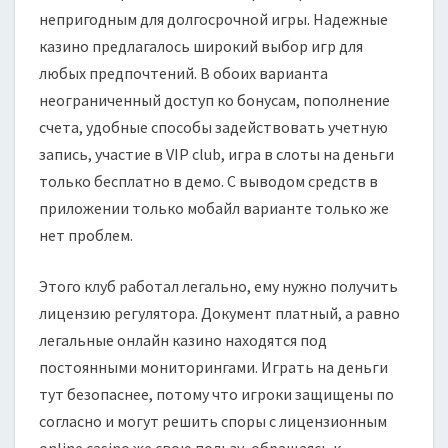
непригодным для долгосрочной игры. Надежные
казино предлагалось широкий выбор игр для
любых предпочтений. В обоих варианта
неограниченный доступ ко бонусам, пополнение
счета, удобные способы задействовать учетную
запись, участие в VIP club, игра в слоты на деньги
только бесплатно в демо. С выводом средств в
приложении только мобайл варианте только же
нет проблем.
Этого клуб работал легально, ему нужно получить
лицензию регулятора. Документ платный, а равно
легальные онлайн казино находятся под
постоянными мониторингами. Играть на деньги
тут безопаснее, потому что игроки защищены по
согласно и могут решить споры с лицензионным