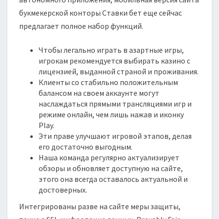
букмекерской конторы Ставки бет еще сейчас
предлагает полное набор функций.
Чтобы легально играть в азартные игры,
игрокам рекомендуется выбирать казино с
лицензией, выданной страной и проживания.
Клиенты со стабильно положительным
балансом на своем аккаунте могут
наслаждаться прямыми трансляциями игр и
режиме онлайн, чем лишь нажав и иконку
Play.
Эти праве улучшают игровой этапов, делая
его достаточно выгодным.
Наша команда регулярно актуализирует
обзоры и обновляет доступную на сайте,
этого она всегда оставалось актуальной и
достоверных.
Интегрированы разве на сайте меры защиты,