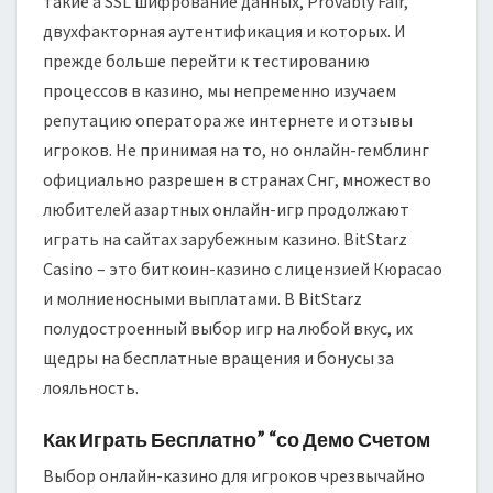
такие а SSL шифрование данных, Provably Fair,
двухфакторная аутентификация и которых. И
прежде больше перейти к тестированию
процессов в казино, мы непременно изучаем
репутацию оператора же интернете и отзывы
игроков. Не принимая на то, но онлайн-гемблинг
официально разрешен в странах Снг, множество
любителей азартных онлайн-игр продолжают
играть на сайтах зарубежным казино. BitStarz
Casino – это биткоин-казино с лицензией Кюрасао
и молниеносными выплатами. В BitStarz
полудостроенный выбор игр на любой вкус, их
щедры на бесплатные вращения и бонусы за
лояльность.
Как Играть Бесплатно” “со Демо Счетом
Выбор онлайн-казино для игроков чрезвычайно