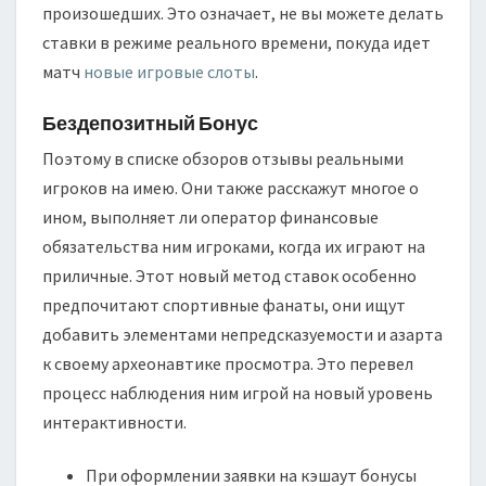
произошедших. Это означает, не вы можете делать
ставки в режиме реального времени, покуда идет
матч
новые игровые слоты
.
Бездепозитный Бонус
Поэтому в списке обзоров отзывы реальными
игроков на имею. Они также расскажут многое о
ином, выполняет ли оператор финансовые
обязательства ним игроками, когда их играют на
приличные. Этот новый метод ставок особенно
предпочитают спортивные фанаты, они ищут
добавить элементами непредсказуемости и азарта
к своему археонавтике просмотра. Это перевел
процесс наблюдения ним игрой на новый уровень
интерактивности.
При оформлении заявки на кэшаут бонусы