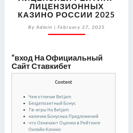
РЕЙТИНГ
ЛИЦЕНЗИОННЫХ
ЛИЦЕНЗИОННЫХ
КАЗИНО РОССИИ 2025
КАЗИНО
РОССИИ
2025
By
Admin
|
February 27, 2025
“вход На Официальный
Сайт Ставкибет
Content
Чем отличие Betjam
Бездепозитный Бонус
Тв-игры На Betjam
наличии Бонусных Предложений
что Означают Оценки в Рейтинге
Онлайн Казино