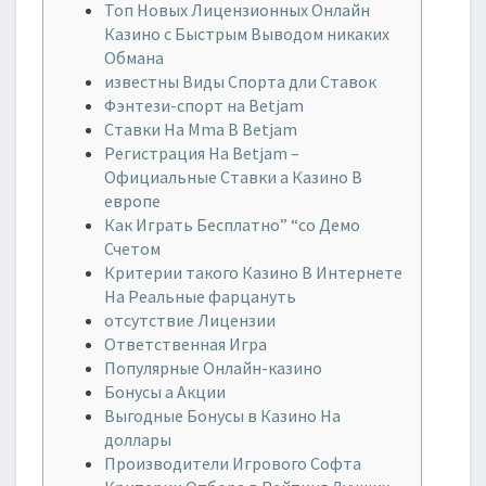
Топ Новых Лицензионных Онлайн
Казино с Быстрым Выводом никаких
Обмана
известны Виды Спорта дли Ставок
Фэнтези-спорт на Betjam
Ставки На Mma В Betjam
Регистрация На Betjam –
Официальные Ставки а Казино В
европе
Как Играть Бесплатно” “со Демо
Счетом
Критерии такого Казино В Интернете
На Реальные фарцануть
отсутствие Лицензии
Ответственная Игра
Популярные Онлайн-казино
Бонусы а Акции
Выгодные Бонусы в Казино На
доллары
Производители Игрового Софта