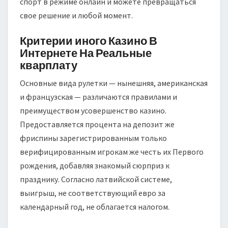
спорт в режиме онлайн и можете превращаться
свое решение и любой момент.
Критерии иного Казино В
Интернете На Реальные
кварплату
Основные вида рулетки — нынешняя, американская
и французская — различаются правилами и
преимуществом усовершенство казино.
Предоставляется процента на депозит же
фриспины зарегистрированным только
верифицированным игрокам же честь их Первого
рождения, добавляя знакомый сюрприз к
празднику. Согласно латвийской системе,
выигрыш, не соответствующий евро за
календарный год, не облагается налогом.