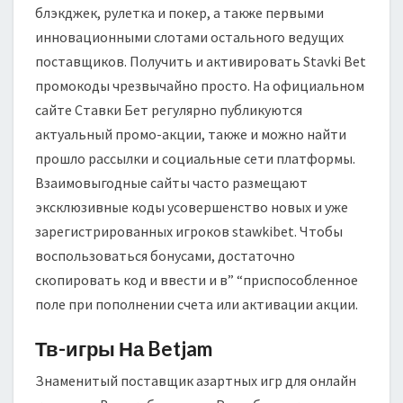
блэкджек, рулетка и покер, а также первыми
инновационными слотами остального ведущих
поставщиков. Получить и активировать Stavki Bet
промокоды чрезвычайно просто. На официальном
сайте Ставки Бет регулярно публикуются
актуальный промо-акции, также и можно найти
прошло рассылки и социальные сети платформы.
Взаимовыгодные сайты часто размещают
эксклюзивные коды усовершенство новых и уже
зарегистрированных игроков stawkibet. Чтобы
воспользоваться бонусами, достаточно
скопировать код и ввести и в” “приспособленное
поле при пополнении счета или активации акции.
Тв-игры На Betjam
Знаменитый поставщик азартных игр для онлайн