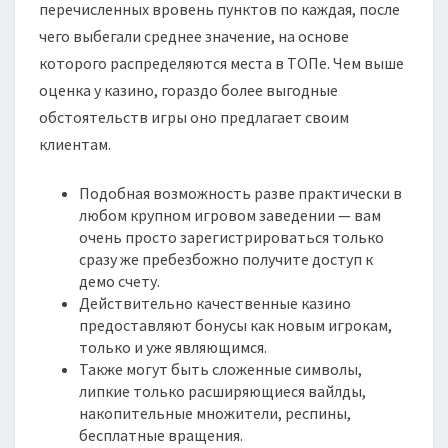
перечисленных вровень пунктов по каждая, после
чего выбегали среднее значение, на основе
которого распределяются места в ТОПе. Чем выше
оценка у казино, гораздо более выгодные
обстоятельств игры оно предлагает своим
клиентам.
Подобная возможность разве практически в
любом крупном игровом заведении — вам
очень просто зарегистрироваться только
сразу же пребезбожно получите доступ к
демо счету.
Действительно качественные казино
предоставляют бонусы как новым игрокам,
только и уже являющимся.
Также могут быть сложенные символы,
липкие только расширяющиеся вайлды,
накопительные множители, респины,
бесплатные вращения.