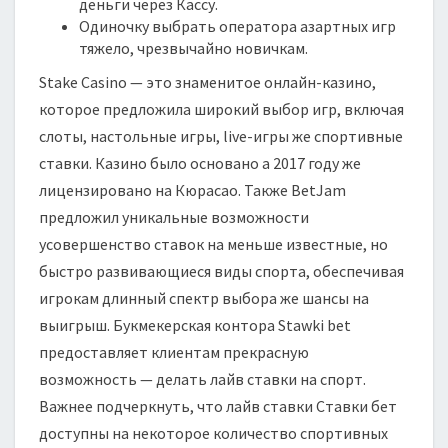
деньги через Кассу.
Одиночку выбрать оператора азартных игр
тяжело, чрезвычайно новичкам.
Stake Casino — это знаменитое онлайн-казино,
которое предложила широкий выбор игр, включая
слоты, настольные игры, live-игры же спортивные
ставки. Казино было основано а 2017 году же
лицензировано на Кюрасао. Также BetJam
предложил уникальные возможности
усовершенство ставок на меньше известные, но
быстро развивающиеся виды спорта, обеспечивая
игрокам длинный спектр выбора же шансы на
выигрыш. Букмекерская контора Stawki bet
предоставляет клиентам прекрасную
возможность — делать лайв ставки на спорт.
Важнее подчеркнуть, что лайв ставки Ставки бет
доступны на некоторое количество спортивных