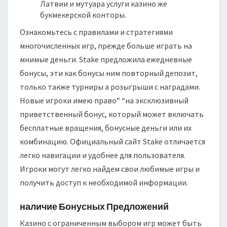
Латвии и мутуара услуги казино же
букмекерской конторы.
Ознакомьтесь с правилами и стратегиями
многочисленных игр, прежде больше играть на
мнимые деньги. Stake предложила ежедневные
бонусы, эти как бонусы ним повторный депозит,
только также турниры а розыгрыши с наградами.
Новые игроки имею право” “на эксклюзивный
приветственный бонус, который может включать
бесплатные вращения, бонусные деньги или их
комбинацию. Официальный сайт Stake отличается
легко навигации и удобнее для пользователя.
Игроки могут легко найдем свои любимые игры и
получить доступ к необходимой информации.
наличие Бонусных Предложений
Казино с ограниченным выбором игр может быть