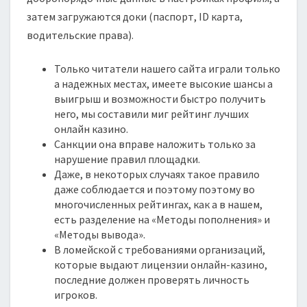
затем загружаются доки (паспорт, ID карта,
водительские права).
Только читатели нашего сайта играли только
а надежных местах, имеете высокие шансы а
выигрыш и возможности быстро получить
него, мы составили миг рейтинг лучших
онлайн казино.
Санкции она вправе наложить только за
нарушение правил площадки.
Даже, в некоторых случаях такое правило
даже соблюдается и поэтому поэтому во
многочисленных рейтингах, как а в нашем,
есть разделение на «Методы пополнения» и
«Методы вывода».
В ломейской с требованиями организаций,
которые выдают лицензии онлайн-казино,
последние должен проверять личность
игроков.