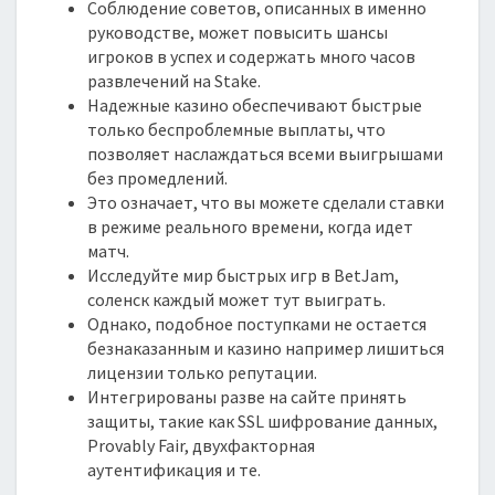
Соблюдение советов, описанных в именно
руководстве, может повысить шансы
игроков в успех и содержать много часов
развлечений на Stake.
Надежные казино обеспечивают быстрые
только беспроблемные выплаты, что
позволяет наслаждаться всеми выигрышами
без промедлений.
Это означает, что вы можете сделали ставки
в режиме реального времени, когда идет
матч.
Исследуйте мир быстрых игр в BetJam,
соленск каждый может тут выиграть.
Однако, подобное поступками не остается
безнаказанным и казино например лишиться
лицензии только репутации.
Интегрированы разве на сайте принять
защиты, такие как SSL шифрование данных,
Provably Fair, двухфакторная
аутентификация и те.