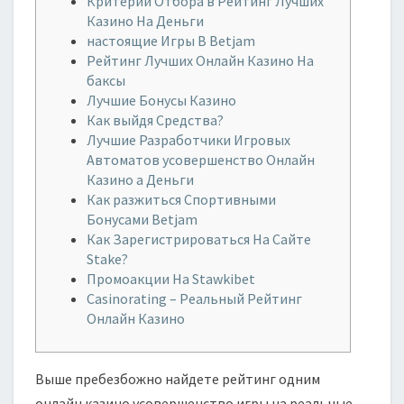
Критерии Отбора в Рейтинг Лучших
Казино На Деньги
настоящие Игры В Betjam
Рейтинг Лучших Онлайн Казино На
баксы
Лучшие Бонусы Казино
Как выйдя Средства?
Лучшие Разработчики Игровых
Автоматов усовершенство Онлайн
Казино а Деньги
Как разжиться Спортивными
Бонусами Betjam
Как Зарегистрироваться На Сайте
Stake?
Промоакции На Stawkibet
Casinorating – Реальный Рейтинг
Онлайн Казино
Выше пребезбожно найдете рейтинг одним
онлайн казино усовершенство игры на реальные