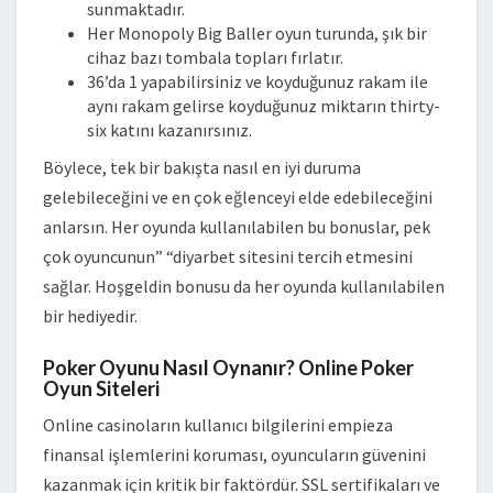
sunmaktadır.
Her Monopoly Big Baller oyun turunda, şık bir
cihaz bazı tombala topları fırlatır.
36’da 1 yapabilirsiniz ve koyduğunuz rakam ile
aynı rakam gelirse koyduğunuz miktarın thirty-
six katını kazanırsınız.
Böylece, tek bir bakışta nasıl en iyi duruma
gelebileceğini ve en çok eğlenceyi elde edebileceğini
anlarsın. Her oyunda kullanılabilen bu bonuslar, pek
çok oyuncunun” “diyarbet sitesini tercih etmesini
sağlar. Hoşgeldin bonusu da her oyunda kullanılabilen
bir hediyedir.
Poker Oyunu Nasıl Oynanır? Online Poker
Oyun Siteleri
Online casinoların kullanıcı bilgilerini empieza
finansal işlemlerini koruması, oyuncuların güvenini
kazanmak için kritik bir faktördür. SSL sertifikaları ve