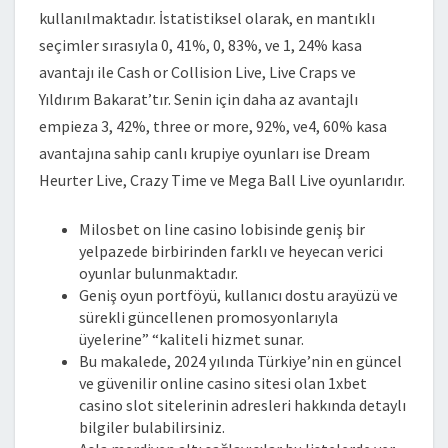
kullanılmaktadır. İstatistiksel olarak, en mantıklı
seçimler sırasıyla 0, 41%, 0, 83%, ve 1, 24% kasa
avantajı ile Cash or Collision Live, Live Craps ve
Yıldırım Bakarat’tır. Senin için daha az avantajlı
empieza 3, 42%, three or more, 92%, ve4, 60% kasa
avantajına sahip canlı krupiye oyunları ise Dream
Heurter Live, Crazy Time ve Mega Ball Live oyunlarıdır.
Milosbet on line casino lobisinde geniş bir
yelpazede birbirinden farklı ve heyecan verici
oyunlar bulunmaktadır.
Geniş oyun portföyü, kullanıcı dostu arayüzü ve
sürekli güncellenen promosyonlarıyla
üyelerine” “kaliteli hizmet sunar.
Bu makalede, 2024 yılında Türkiye’nin en güncel
ve güvenilir online casino sitesi olan 1xbet
casino slot sitelerinin adresleri hakkında detaylı
bilgiler bulabilirsiniz.