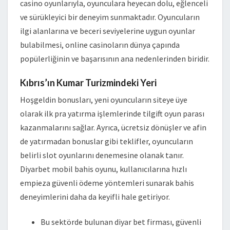
casino oyunlarıyla, oyunculara heyecan dolu, eğlenceli
ve sürükleyici bir deneyim sunmaktadır. Oyuncuların
ilgi alanlarına ve beceri seviyelerine uygun oyunlar
bulabilmesi, online casinoların dünya çapında
popülerliğinin ve başarısının ana nedenlerinden biridir.
Kıbrıs’ın Kumar Turizmindeki Yeri
Hoşgeldin bonusları, yeni oyuncuların siteye üye
olarak ilk pra yatırma işlemlerinde tilgift oyun parası
kazanmalarını sağlar. Ayrıca, ücretsiz dönüşler ve afin
de yatırmadan bonuslar gibi teklifler, oyuncuların
belirli slot oyunlarını denemesine olanak tanır.
Diyarbet mobil bahis oyunu, kullanıcılarına hızlı
empieza güvenli ödeme yöntemleri sunarak bahis
deneyimlerini daha da keyifli hale getiriyor.
Bu sektörde bulunan diyar bet firması, güvenli