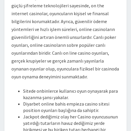
güçlü şifreleme teknolojileri sayesinde, on the
internet casinolar, oyuncuların kişisel ve finansal
bilgilerini korumaktadır. Ayrıca, güvenilir ödeme
yöntemleri ve hızlı işlem süreleri, online casinoların
güvenilirliğini artıran önemli unsurlardır. Canlı poker
oyunları, online casinoların sobre popüler canlı
oyunlarından biridir. Canlı on line casino oyunları,
gerçek krupiyeler ve gerçek zamanlı yayınlarla
oynanan oyunlar olup, oyunculara fiziksel bir casinoda
oyun oynama deneyimini sunmaktadır.
Sitede onbinlerce kullanıcı oyun oynayarak para
kazanma şansı yakalar.
Diyarbet online bahis empieza casino sitesi
position oyunları başlığına da sahiptir.
Jackpot dediğimiz olay her Casino oyuncusunun
yatırdığı tutarların havuz dediğimiz yerde
birikmesi ve bu biriken tutarı herhangi bir