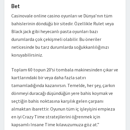
Bet
Casinovale online casino oyunları ve Dünya’nın tüm
bahislerinin döndüğü bir sitedir. Özellikle Rulet veya
Black jack gibi heyecanlı pasta oyunları bazı
durumlarda çok çekişmeli olabilir. Bu öneriler
neticesinde bu tarz durumlarda soğukkanlılığınızı
koruyabilirsiniz.
Toplam 60 topun 20’si tombala makinesinden çıkar ve
kartlarındaki bir veya daha fazla satırı
tamamladığında kazanırsın. Temelde, her şey, çarkın
dönmeyi duracağı düşündüğün yere bahis koymak ve
seçtiğin bahis noktasına karşılık gelen çarpanı
almaktan ibarettir. Oyunun tüm iç işleyişini empieza
en iyi Crazy Time stratejilerini öğrenmek için
kapsamlı Insane Time kılavuzumuza göz at.”