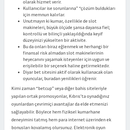
olarak hizmet verir.
Kullanıcılar ise sorunlarına” “çözüm buldukları
için memnun kalırlar.
Unutmayın ki kumar, özellikle de slot
makineleri, büyük ölçüde şansa dayansa fiel;
kontrollü ve bilinçli yaklaşıldığında keyif
düzeyinizi yükselten bir aktivite.
Bu da onları biraz eğlenmek ve herhangi bir
finansal risk almadan slot makinelerinin
heyecanını yaşamak isteyenler için uygun ve
erişilebilir bir seçenek haline getirmektedir.
Diyar bet sitesini aktif olarak kullanacak olan
oyuncular, buradan yenilikleri öğrenir.
Kimi zaman “betcup” veya diğer bahis siteleriyle
yapılan ortak promosyonlar, Kıbrıs’ta oynadığınız
oyunlardan çevrimiçi avantajlar da elde etmenizi
sağlayabilir. Böylece hem fiziksel kumarhane
deneyimini tatmış hem para internet üzerinden ek
bonusları kovalamış olursunuz. Elektronik oyun