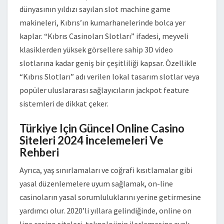
dünyasının yıldızı sayılan slot machine game
makineleri, Kıbrıs’ın kumarhanelerinde bolca yer
kaplar. “Kıbrıs Casinoları Slotları” ifadesi, meyveli
klasiklerden yüksek görsellere sahip 3D video
slotlarına kadar geniş bir çeşitliliği kapsar. Özellikle
“Kıbrıs Slotları” adı verilen lokal tasarım slotlar veya
popüler uluslararası sağlayıcıların jackpot feature
sistemleri de dikkat çeker.
Türkiye Için Güncel Online Casino
Siteleri 2024 İncelemeleri Ve
Rehberi
Ayrıca, yaş sınırlamaları ve coğrafi kısıtlamalar gibi
yasal düzenlemelere uyum sağlamak, on-line
casinoların yasal sorumluluklarını yerine getirmesine
yardımcı olur. 2020’li yıllara gelindiğinde, online on