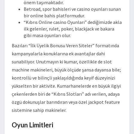
önem taşımaktadır.
Betroad, spor bahisleri ve casino oyunları sunan
bir online bahis platformudur.
“Kıbrıs Online casino Oyunları” dediğimizde akla
ilk gelenler, rulet, poker, blackjack ve bakara
gibi masa oyunları olur.
Bazıları “İlk Üyelik Bonusu Veren Siteler” formatında
kampanyalarla konuklarına ek avantajlar dahi
sunabiliyor. Unutmayın ki kumar, özellikle de slot
machine makineleri, büyük ölçüde şansa dayansa bile;
kontrollü ve bilinçli yaklaşıldığında keyif düzeyinizi
yükselten bir aktivite. Kumarhanelerde en büyük ilgiyi
çekenlerden biri de “Kıbrıs Slotları” adı verilen, adaya
özgü dokunuşlar barındıran veya özel jackpot feature
sistemine sahip makineler.
Oyun Limitleri