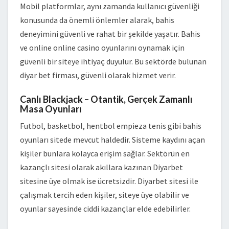
Mobil platformlar, aynı zamanda kullanıcı güvenliği
konusunda da önemli önlemler alarak, bahis
deneyimini güvenli ve rahat bir şekilde yaşatır. Bahis
ve online online casino oyunlarını oynamak için
güvenli bir siteye ihtiyaç duyulur. Bu sektörde bulunan
diyar bet firması, güvenli olarak hizmet verir.
Canlı Blackjack – Otantik, Gerçek Zamanlı
Masa Oyunları
Futbol, basketbol, hentbol empieza tenis gibi bahis
oyunları sitede mevcut haldedir. Sisteme kaydını açan
kişiler bunlara kolayca erişim sağlar. Sektörün en
kazançlı sitesi olarak akıllara kazınan Diyarbet
sitesine üye olmak ise ücretsizdir. Diyarbet sitesi ile
çalışmak tercih eden kişiler, siteye üye olabilir ve
oyunlar sayesinde ciddi kazançlar elde edebilirler.