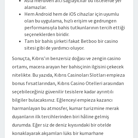
Asla merdiven altı sağlayıcılar bu listelerde yer
alamazlar.
Hem Android hem de iOS cihazlar için uyumlu
olan bu uygulama, hızlı erişim ve gedrungen
performansıyla bahis tutkunlarının tercih ettiği
seçeneklerden biridir.
Tam bir bahis şirketi fakat Betboo bir casino
sitesi gibi de yardımcı oluyor.
Sonuçta, Kıbrıs’ın benzersiz doğası ve zengin casino
ortamı, macera arayan her bahisçinin ilgisini çekecek
nitelikte. Bu yazıda, Kıbrıs Casinoları Slotları empieza
bonus fırsatlarından, Kıbrıs Casino Otelleri arasından
seçebileceğiniz güvenilir tesislere kadar ayrıntılı
bilgiler bulacaksınız. Eğlenceyi empieza kazancı
harmanlayan bu atmosfer, kumar turizmine merak
duyanların ilk tercihlerinden biri hâline gelmiş
durumda. Eğer siz de deniz kıyısındaki bir otelde
konaklayarak akşamları lüks bir kumarhane