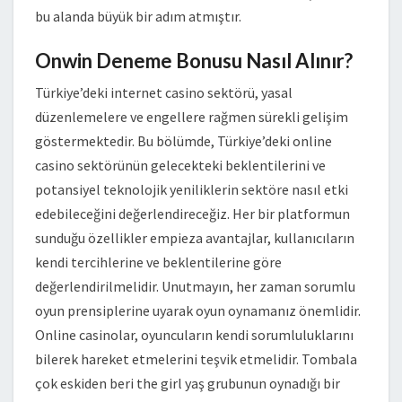
bu alanda büyük bir adım atmıştır.
Onwin Deneme Bonusu Nasıl Alınır?
Türkiye’deki internet casino sektörü, yasal
düzenlemelere ve engellere rağmen sürekli gelişim
göstermektedir. Bu bölümde, Türkiye’deki online
casino sektörünün gelecekteki beklentilerini ve
potansiyel teknolojik yeniliklerin sektöre nasıl etki
edebileceğini değerlendireceğiz. Her bir platformun
sunduğu özellikler empieza avantajlar, kullanıcıların
kendi tercihlerine ve beklentilerine göre
değerlendirilmelidir. Unutmayın, her zaman sorumlu
oyun prensiplerine uyarak oyun oynamanız önemlidir.
Online casinolar, oyuncuların kendi sorumluluklarını
bilerek hareket etmelerini teşvik etmelidir. Tombala
çok eskiden beri the girl yaş grubunun oynadığı bir