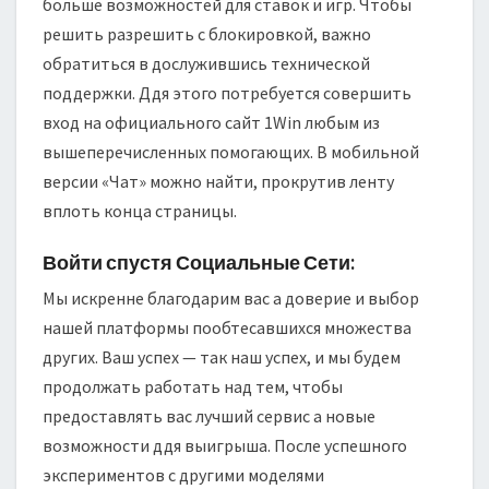
больше возможностей для ставок и игр. Чтобы
решить разрешить с блокировкой, важно
обратиться в дослужившись технической
поддержки. Ддя этого потребуется совершить
вход на официального сайт 1Win любым из
вышеперечисленных помогающих. В мобильной
версии «Чат» можно найти, прокрутив ленту
вплоть конца страницы.
Войти спустя Социальные Сети:
Мы искренне благодарим вас а доверие и выбор
нашей платформы пообтесавшихся множества
других. Ваш успех — так наш успех, и мы будем
продолжать работать над тем, чтобы
предоставлять вас лучший сервис а новые
возможности ддя выигрыша. После успешного
экспериментов с другими моделями