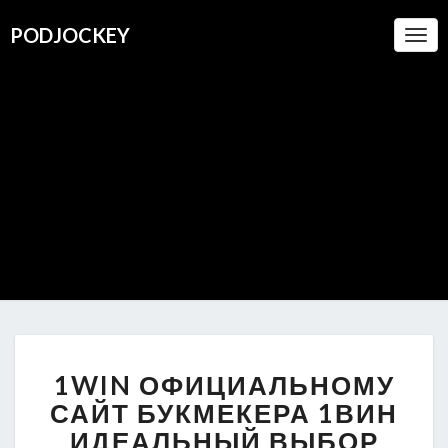
PODJOCKEY
Togg
Navi
PODJOC
A Boutique
For
Oustanding
Podcasts
1WIN
1WIN ОФИЦИАЛЬНОМУ
ОФИЦИАЛЬНОМУ
САЙТ
САЙТ БУКМЕКЕРА 1ВИН
БУКМЕКЕРА
ИДЕАЛЬНЫЙ ВЫБОР