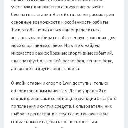
участвуют в множество акциях и используют
бесплатные ставки. В этой статье мы рассмотрим
основные возможности и особенности работы
1win, чтобы попытаться вам определиться,
хотелось ли выбирать собственную компанию для
моих спортивных ставок. И 1win вы найдем
множество разнообразных спортивных событий,
включая футбол, хоккей, баскетбол, теннис, бокс,
автоспорт и другие виды спорта.
Онлайн ставки и спорт в 1win доступны только
авторизованным клиентам. Легко управляйте
своими финансами со помощью функций быстрого
пополнения и снятия средств. Пользователи, них
выбрали регистрацию спустя свои аккаунты же
социальных сетях, быть воспользоваться