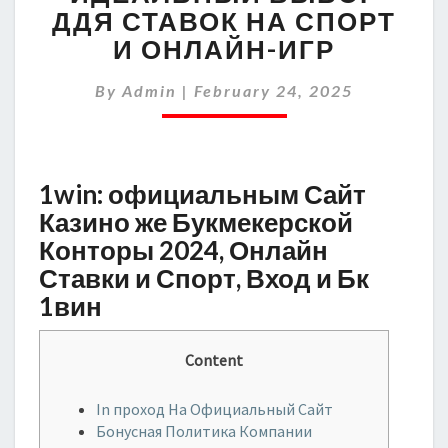
1ВИН
ДДЯ СТАВОК НА СПОРТ
ИДЕАЛЬНЫЙ
И ОНЛАЙН-ИГР
ВЫБОР
ДДЯ
СТАВОК
By
Admin
|
February 24, 2025
НА
СПОРТ
И
ОНЛАЙН-
1win: официальным Сайт
ИГР
Казино же Букмекерской
Конторы 2024, Онлайн
Ставки и Спорт, Вход и Бк
1вин
Content
In проход На Официальный Сайт
Бонусная Политика Компании