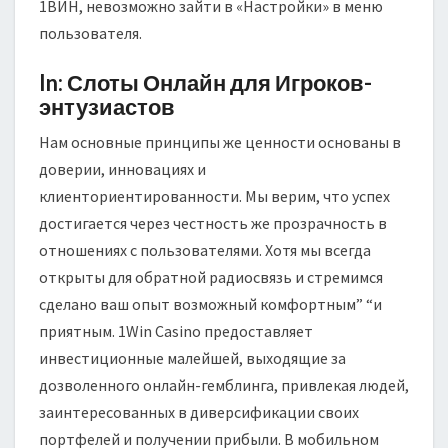
1ВИН, невозможно зайти в «Настройки» в меню
пользователя.
In: Слоты Онлайн для Игроков-
энтузиастов
Нам основные принципы же ценности основаны в
доверии, инновациях и
клиенториентированности. Мы верим, что успех
достигается через честность же прозрачность в
отношениях с пользователями. Хотя мы всегда
открыты для обратной радиосвязь и стремимся
сделано ваш опыт возможный комфортным” “и
приятным. 1Win Casino предоставляет
инвестиционные малейшей, выходящие за
дозволенного онлайн-гемблинга, привлекая людей,
заинтересованных в диверсификации своих
портфелей и получении прибыли. В мобильном