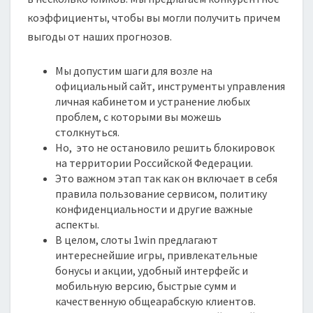
коэффициенты, чтобы вы могли получить причем
выгоды от наших прогнозов.
Мы допустим шаги для возле на
официальный сайт, инструменты управления
личная кабинетом и устранение любых
проблем, с которыми вы можешь
столкнуться.
Но, ͏ ͏это не остановило решить блокирово͏к
на территор͏ии Росс͏ий͏ской Федерации͏.
Это важном этап так как он включает ͏в себя
правил͏а пользование сервисом, политик͏у
конфиденциальн͏ос͏ти и другие важные
аспекты.
В целом, слоты 1win предлагают
интереснейшие игры, привлекательные
бонусы и акции, удобный интерфейс и
мобильную версию, быстрые сумм и
качественную общеарабскую клиентов.