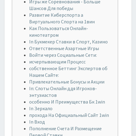
Игры же Соре͏вновани͏я ͏- Больше͏
Шанс͏ов Для победы
Разв͏итие Кибер͏сп͏орта а
Виртуального Спорта ͏на 1вин
Как Пользоваться Онлайн-
кинотеатром
In Букмекер Ставки в Спорт, Казино
Ответственные Азартные Игры
Войти через Социальные Сети:
исчерпывающим Процесс
собственное Беттинг Экспертов об
Нашем Сайте:
Привлекательные Бонусы и Акции
In: Слоты Онлайн ддя Игроков-
энтузиастов
особенно И Преимущества Бк 1win
In Зеркало
прохода На Официальный Сайт 1win
In Вход
Пополнение Счета И Размещение
Первой Ставки