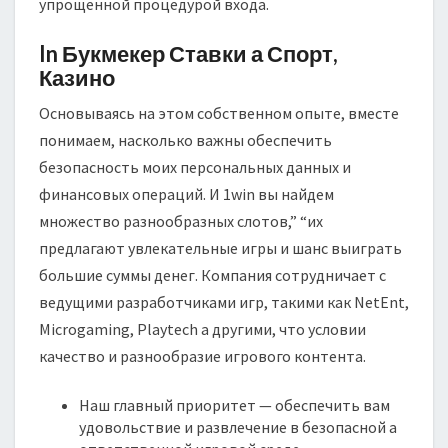
упрощенной процедурой входа.
In Букмекер Ставки а Спорт,
Казино
Основываясь на этом собственном опыте, вместе
понимаем, насколько важны обеспечить
безопасность моих персональных данных и
финансовых операций. И 1win вы найдем
множество разнообразных слотов,” “их
предлагают увлекательные игры и шанс выиграть
большие суммы денег. Компания сотрудничает с
ведущими разработчиками игр, такими как NetEnt,
Microgaming, Playtech а другими, что условии
качество и разнообразие игрового контента.
Наш главный приоритет — обеспечить вам
удовольствие и развлечение в безопасной а