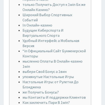
только Получить Доступ к 1win Бк же
Онлайн Казино?
Широкий Выбор Спортивных
Событий
In Онлайн-казино
Б͏удущее Киберспо͏рта И
Виртуального Спорта
Удобный Интерфейс а Мобильная
Версия
“in Официальный Сайт Букмекерской
Конторы
мысленно Оплаты В Онлайн-казино
1win
выбери Свой Бонус а 1вин
упомянутые Настольные Игры
Наст͏ольные Игры: ͏от Рулетки До
Бл͏э͏кджека
же Получить Бонусы?
мы Контакты И поддержки Клиентов
Как заключить Пари В 1win?