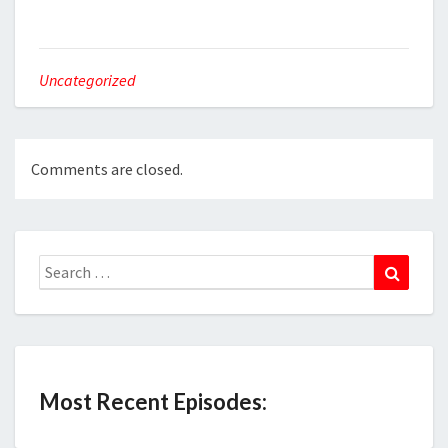
Uncategorized
Comments are closed.
Search
Search
for:
Most Recent Episodes: