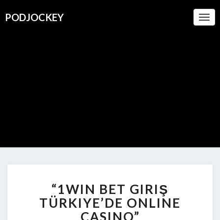
PODJOCKEY
Togg
Navi
PODJOC
A Boutique
For
Oustanding
Podcasts
“1WIN
“1WIN BET GIRIŞ
BET
GIRIŞ
TÜRKIYE’DE ONLINE
TÜRKIYE’DE
CASINO”