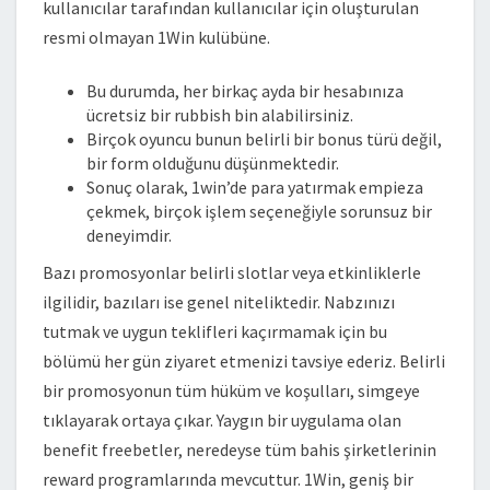
kullanıcılar tarafından kullanıcılar için oluşturulan
resmi olmayan 1Win kulübüne.
Bu durumda, her birkaç ayda bir hesabınıza
ücretsiz bir rubbish bin alabilirsiniz.
Birçok oyuncu bunun belirli bir bonus türü değil,
bir form olduğunu düşünmektedir.
Sonuç olarak, 1win’de para yatırmak empieza
çekmek, birçok işlem seçeneğiyle sorunsuz bir
deneyimdir.
Bazı promosyonlar belirli slotlar veya etkinliklerle
ilgilidir, bazıları ise genel niteliktedir. Nabzınızı
tutmak ve uygun teklifleri kaçırmamak için bu
bölümü her gün ziyaret etmenizi tavsiye ederiz. Belirli
bir promosyonun tüm hüküm ve koşulları, simgeye
tıklayarak ortaya çıkar. Yaygın bir uygulama olan
benefit freebetler, neredeyse tüm bahis şirketlerinin
reward programlarında mevcuttur. 1Win, geniş bir