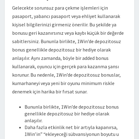
Gelecekte sorunsuz para çekme işlemleri için
pasaport, yabancı pasaport veya ehliyet kullanarak
kişisel bilgilerinizi girmeniz önerilir. Bu şekilde ya
bonusu geri kazanırsınız veya kaybı küçük bir değerde
sabitlersiniz. Bununla birlikte, 1Win’de depozitosuz
bonus genellikle depozitosuz bir hediye olarak
anlaşılır. Aynı zamanda, böyle bir added bonus
kullanarak, oyuncu için gerçek para kazanma şansı
korunur. Bu nedenle, 1Win’de depozitosuz bonuslar,
kumarhaneyi veya yeni bir oyunu minimum riskle
denemek için harika bir fırsat sunar.
Bununla birlikte, 1Win’de depozitosuz bonus
genellikle depozitosuz bir hediye olarak
anlaşılır.
Daha fazla etkinlik net bir artıyla kapanırsa,
1Win’in” “ekleyeceği sübvansiyonun boyutu u