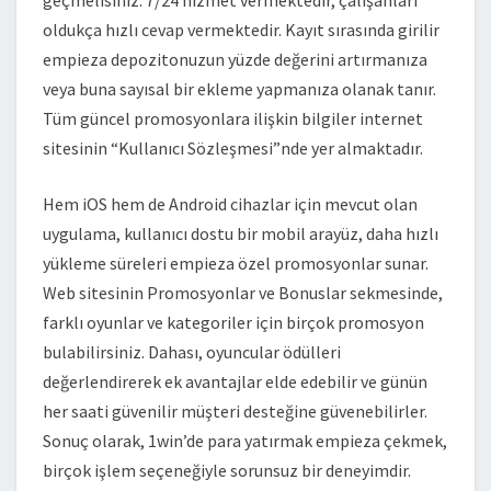
geçmelisiniz. 7/24 hizmet vermektedir, çalışanları
oldukça hızlı cevap vermektedir. Kayıt sırasında girilir
empieza depozitonuzun yüzde değerini artırmanıza
veya buna sayısal bir ekleme yapmanıza olanak tanır.
Tüm güncel promosyonlara ilişkin bilgiler internet
sitesinin “Kullanıcı Sözleşmesi”nde yer almaktadır.
Hem iOS hem de Android cihazlar için mevcut olan
uygulama, kullanıcı dostu bir mobil arayüz, daha hızlı
yükleme süreleri empieza özel promosyonlar sunar.
Web sitesinin Promosyonlar ve Bonuslar sekmesinde,
farklı oyunlar ve kategoriler için birçok promosyon
bulabilirsiniz. Dahası, oyuncular ödülleri
değerlendirerek ek avantajlar elde edebilir ve günün
her saati güvenilir müşteri desteğine güvenebilirler.
Sonuç olarak, 1win’de para yatırmak empieza çekmek,
birçok işlem seçeneğiyle sorunsuz bir deneyimdir.