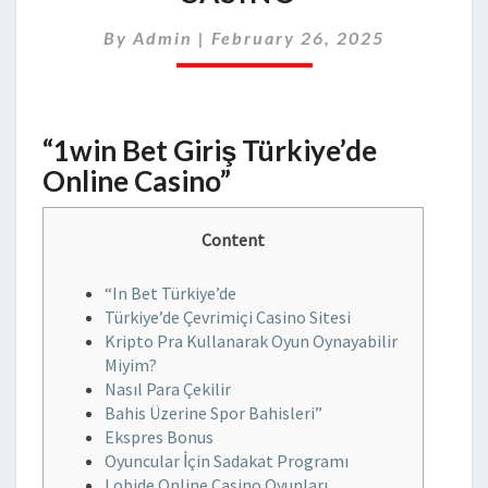
ONLINE
CASINO”
By
Admin
|
February 26, 2025
“1win Bet Giriş Türkiye’de
Online Casino”
Content
“In Bet Türkiye’de
Türkiye’de Çevrimiçi Casino Sitesi
Kripto Pra Kullanarak Oyun Oynayabilir
Miyim?
Nasıl Para Çekilir
Bahis Üzerine Spor Bahisleri”
Ekspres Bonus
Oyuncular İçin Sadakat Programı
Lobide Online Casino Oyunları