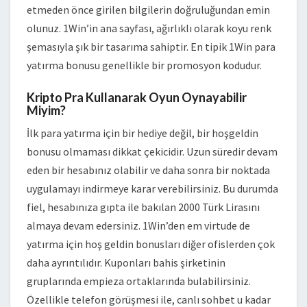
etmeden önce girilen bilgilerin doğruluğundan emin
olunuz. 1Win’in ana sayfası, ağırlıklı olarak koyu renk
şemasıyla şık bir tasarıma sahiptir. En tipik 1Win para
yatırma bonusu genellikle bir promosyon kodudur.
Kripto Pra Kullanarak Oyun Oynayabilir
Miyim?
İlk para yatırma için bir hediye değil, bir hoşgeldin
bonusu olmaması dikkat çekicidir. Uzun süredir devam
eden bir hesabınız olabilir ve daha sonra bir noktada
uygulamayı indirmeye karar verebilirsiniz. Bu durumda
fiel, hesabınıza gıpta ile bakılan 2000 Türk Lirasını
almaya devam edersiniz. 1Win’den em virtude de
yatırma için hoş geldin bonusları diğer ofislerden çok
daha ayrıntılıdır. Kuponları bahis şirketinin
gruplarında empieza ortaklarında bulabilirsiniz.
Özellikle telefon görüşmesi ile, canlı sohbet u kadar