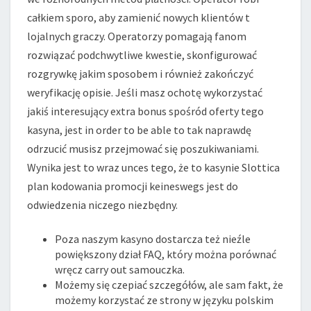
całkiem sporo, aby zamienić nowych klientów t
lojalnych graczy. Operatorzy pomagają fanom
rozwiązać podchwytliwe kwestie, skonfigurować
rozgrywkę jakim sposobem i również zakończyć
weryfikację opisie. Jeśli masz ochotę wykorzystać
jakiś interesujący extra bonus spośród oferty tego
kasyna, jest in order to be able to tak naprawdę
odrzucić musisz przejmować się poszukiwaniami.
Wynika jest to wraz unces tego, że to kasynie Slottica
plan kodowania promocji keineswegs jest do
odwiedzenia niczego niezbędny.
Poza naszym kasyno dostarcza też nieźle
powiększony dział FAQ, który można porównać
wręcz carry out samouczka.
Możemy się czepiać szczegółów, ale sam fakt, że
możemy korzystać ze strony w języku polskim