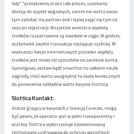
Gdy” “przejdziemy przez cały proces, uzyskamy
dostęp do wypłat wygranych, zatem nie warto unces
tym zwlekać my partner and i lepiej zająć się tym od
razu po rejestracji. Wszystkie wnioski o wypłatę
środków rozpatrywane są zaledwie w ciągu 36 godzin,
aczkolwiek zwykle transakcja następuje szybciej. W
większości kasyn internetowych procedur wypłaty
środków jest mniej niż sposobów na zasilenie konta.
Gamingowy zestaw bądź smartfon to całkiem niezłe
nagrody, choć warto uwzględnić tu skalę koniecznych
do poniesienia nakładów watts kasynie Slottica.
Slottica Kontakt:
Gracze grający w kasynach z licencją Curacao, mogą
być pewni, że operator jest w pełni transparentny i
uczciwy. Slottica wykorzystuje zaawansowaną
technologię szyfrowania do ochrony wszystkich