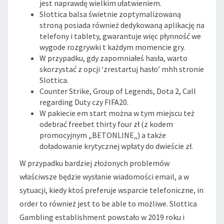
jest naprawdę wielkim ułatwieniem.
Slottica balsa świetnie zoptymalizowaną
stroną posiada również dedykowaną aplikację na
telefony i tablety, gwarantuje więc płynność we
wygode rozgrywki t każdym momencie gry.
W przypadku, gdy zapomniałeś hasła, warto
skorzystać z opcji ‘zrestartuj hasło’ mhh stronie
Slottica.
Counter Strike, Group of Legends, Dota 2, Call
regarding Duty czy FIFA20.
W pakiecie em start można w tym miejscu też
odebrać freebet thirty four zł (z kodem
promocyjnym „BETONLINE„) a także
doładowanie krytycznej wpłaty do dwieście zł.
W przypadku bardziej złożonych problemów
właściwsze będzie wysłanie wiadomości email, a w
sytuacji, kiedy ktoś preferuje wsparcie telefoniczne, in
order to również jest to be able to możliwe. Slottica
Gambling establishment powstało w 2019 roku i