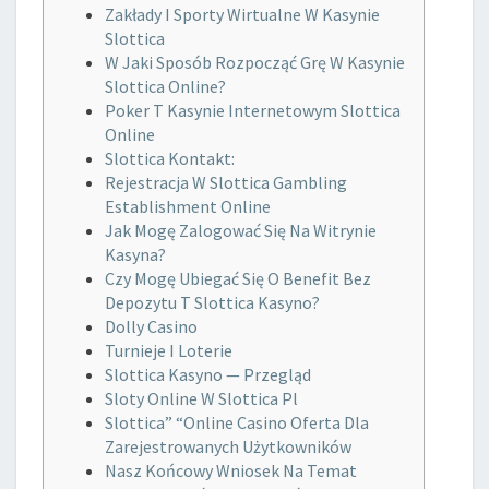
Zakłady I Sporty Wirtualne W Kasynie
Slottica
W Jaki Sposób Rozpocząć Grę W Kasynie
Slottica Online?
Poker T Kasynie Internetowym Slottica
Online
Slottica Kontakt:
Rejestracja W Slottica Gambling
Establishment Online
Jak Mogę Zalogować Się Na Witrynie
Kasyna?
Czy Mogę Ubiegać Się O Benefit Bez
Depozytu T Slottica Kasyno?
Dolly Casino
Turnieje I Loterie
Slottica Kasyno — Przegląd
Sloty Online W Slottica Pl
Slottica” “Online Casino Oferta Dla
Zarejestrowanych Użytkowników
Nasz Końcowy Wniosek Na Temat