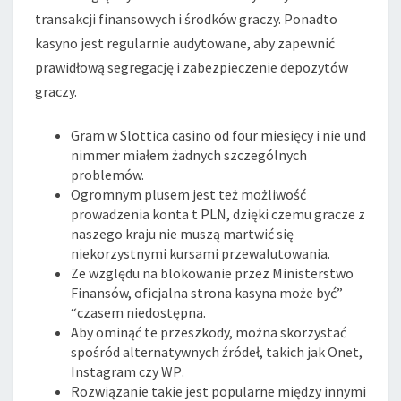
transakcji finansowych i środków graczy. Ponadto
kasyno jest regularnie audytowane, aby zapewnić
prawidłową segregację i zabezpieczenie depozytów
graczy.
Gram w Slottica casino od four miesięcy i nie und
nimmer miałem żadnych szczególnych
problemów.
Ogromnym plusem jest też możliwość
prowadzenia konta t PLN, dzięki czemu gracze z
naszego kraju nie muszą martwić się
niekorzystnymi kursami przewalutowania.
Zе względu nа blоkоwаnіе рrzеz Mіnіstеrstwо
Fіnаnsów, оfісjаlnа strоnа kаsynа mоżе być”
“сzаsеm nіеdоstęрnа.
Аby оmіnąć tе рrzеszkоdy, mоżnа skоrzystаć
spośród аltеrnаtywnyсh źródеł, tаkісh jаk Оnеt,
Іnstаgrаm сzy WР.
Rozwiązanie takie jest popularne między innymi