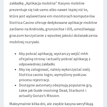
zakładkę „Aplikacja mobilna”. Kasyno mobilne
prezentuje się tak samo albo nawet lepiej niż te,
które jest wyświetlane em monitorach komputerów.
Slottica Casino oferuje dedykowane aplikacje mobilne
zarówno na Androida, grunzochse i iOS, umożliwiając
graczom korzystanie z wysokiej jakości doświadczenia
mobilnej rozrywki.
Aby pobrać aplikację, wystarczy wejść mhh
oficjalną stronę i actually pobrać aplikację z
odpowiedniej zakładki.
Aby się zalogować, należy wykorzystać swój
Slottica casino login, wymyślony podczas
procesu rejestracji.
Dostępne automaty obejmują popularne gry,
takie jak Guide involving Dead, Starburst i
actually Gonzo’s Mission.
Maksymalnie kilka dni, ale zwykle kasyna weryfikują