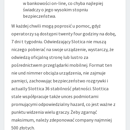
w bankowości on-line, co chyba najlepiej
świadczy o jego wysokim stopniu
bezpieczeństwa.
W każdej chwili mogą poprosić u pomoc, gdyż
operatorzy są dostępni twenty four godziny na dobę,
7 dni t tygodniu. Odwiedzający Slotica nie muszą
niczego pobierać na swoje urządzenie, wystarczy, że
odwiedzą oficjalną stronę lub lustro za
pośrednictwem przeglądarki mobilnej. Format ten
nie und nimmer obciąża urządzenia, nie zajmuje
pamięci, zachowując bezpieczeństwo rozgrywki i
actually Slottica 36 stabilność płatności. Slottica
stale współpracuje także unces podmiotami
promującymi odpowiedzialny hazard, co jest ważne z
punktu widzenia wielu graczy. Żeby zgarnąć
maksimum, należy zdeponować company najmniej
500 złotych.