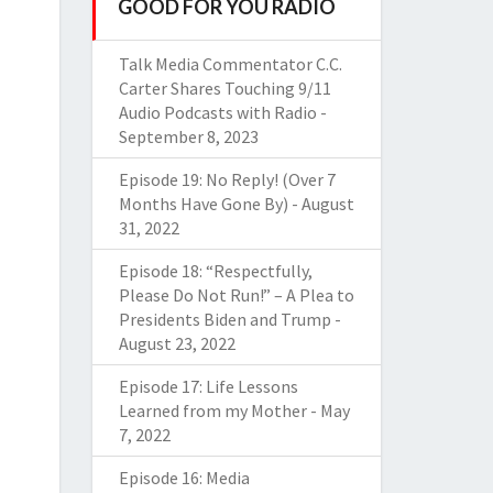
GOOD FOR YOU RADIO
Talk Media Commentator C.C.
Carter Shares Touching 9/11
Audio Podcasts with Radio
-
September 8, 2023
Episode 19: No Reply! (Over 7
Months Have Gone By)
-
August
31, 2022
Episode 18: “Respectfully,
Please Do Not Run!” – A Plea to
Presidents Biden and Trump
-
August 23, 2022
Episode 17: Life Lessons
Learned from my Mother
-
May
7, 2022
Episode 16: Media