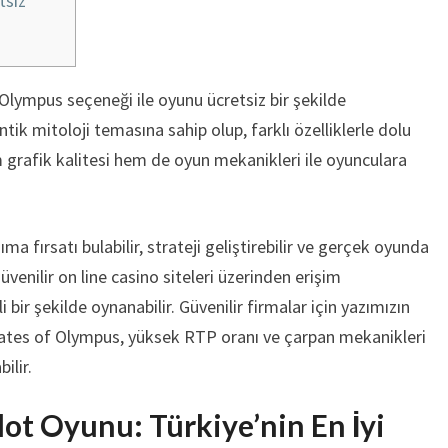
tsiz
lympus seçeneği ile oyunu ücretsiz bir şekilde
tik mitoloji temasına sahip olup, farklı özelliklerle dolu
 grafik kalitesi hem de oyun mekanikleri ile oyunculara
 fırsatı bulabilir, strateji geliştirebilir ve gerçek oyunda
Güvenilir on line casino siteleri üzerinden erişim
ir şekilde oynanabilir. Güvenilir firmalar için yazımızın
 Gates of Olympus, yüksek RTP oranı ve çarpan mekanikleri
ilir.
ot Oyunu: Türkiye’nin En İyi