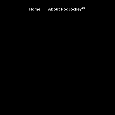
Home
About PodJockey™
OCKEY