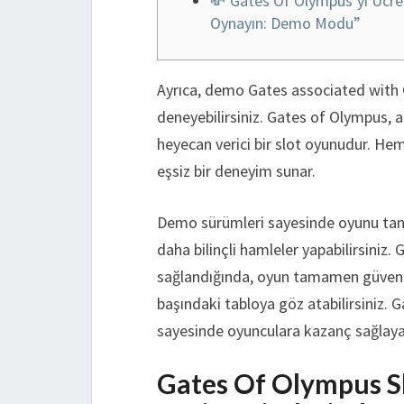
💸 Gates Of Olympus’yi Ücre
Oynayın: Demo Modu”
Ayrıca, demo Gates associated with O
deneyebilirsiniz. Gates of Olympus, an
heyecan verici bir slot oyunudur. Hem
eşsiz bir deneyim sunar.
Demo sürümleri sayesinde oyunu tanıma
daha bilinçli hamleler yapabilirsiniz. 
sağlandığında, oyun tamamen güvenli b
başındaki tabloya göz atabilirsiniz.
sayesinde oyunculara kazanç sağlayab
Gates Of Olympus Sl