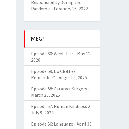
Responsibility During the
Pandemic
-
February 16, 2022
MEG!
Episode 60: Weak Ties
-
May 12,
2026
Episode 59: Do Clothes
Remember?
-
August 5, 2025
Episode 58: Cataract Surgery
-
March 25, 2025
Episode 57: Human Kindness 2
-
July 9, 2024
Episode 56: Language
-
April 30,