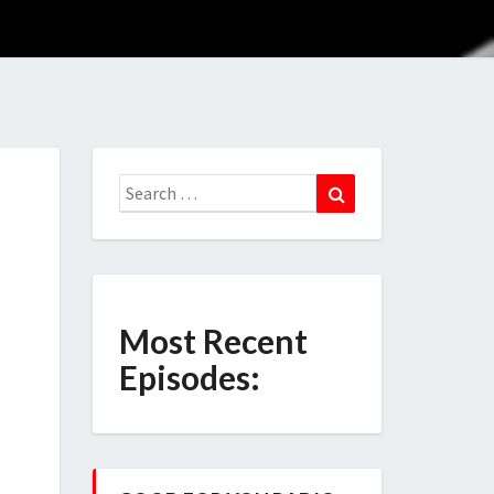
Search
Search
for:
Most Recent
Episodes: