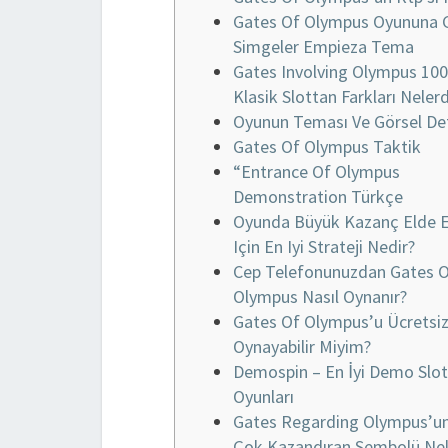
Gates Of Olympus Oyununa Gi
Simgeler Empieza Tema
Gates Involving Olympus 100
Klasik Slottan Farkları Nelerd
Oyunun Teması Ve Görsel De
Gates Of Olympus Taktik
“Entrance Of Olympus
Demonstration Türkçe
Oyunda Büyük Kazanç Elde 
Için En Iyi Strateji Nedir?
Cep Telefonunuzdan Gates 
Olympus Nasıl Oynanır?
Gates Of Olympus’u Ücretsi
Oynayabilir Miyim?
Demospin – En İyi Demo Slot
Oyunları
Gates Regarding Olympus’u
Çok Kazandıran Sembolü Nel