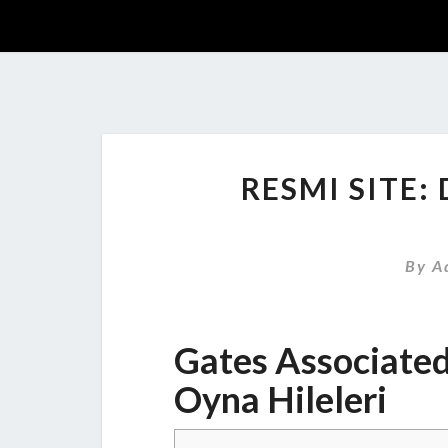
RESMI SITE
By
A
Gates Associate
Oyna Hileleri