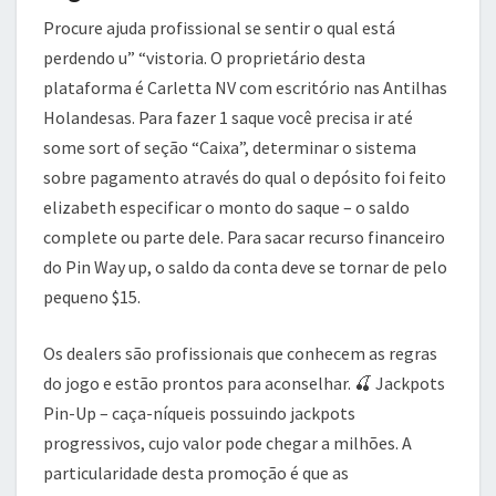
Procure ajuda profissional se sentir o qual está
perdendo u” “vistoria. O proprietário desta
plataforma é Carletta NV com escritório nas Antilhas
Holandesas. Para fazer 1 saque você precisa ir até
some sort of seção “Caixa”, determinar o sistema
sobre pagamento através do qual o depósito foi feito
elizabeth especificar o monto do saque – o saldo
complete ou parte dele. Para sacar recurso financeiro
do Pin Way up, o saldo da conta deve se tornar de pelo
pequeno $15.
Os dealers são profissionais que conhecem as regras
do jogo e estão prontos para aconselhar. 🍒 Jackpots
Pin-Up – caça-níqueis possuindo jackpots
progressivos, cujo valor pode chegar a milhões. A
particularidade desta promoção é que as