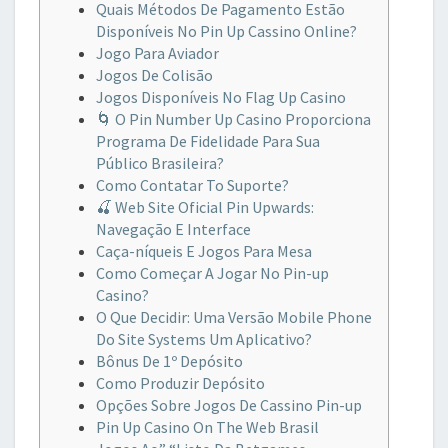
Quais Métodos De Pagamento Estão
Disponíveis No Pin Up Cassino Online?
Jogo Para Aviador
Jogos De Colisão
Jogos Disponíveis No Flag Up Casino
🌀 O Pin Number Up Casino Proporciona
Programa De Fidelidade Para Sua
Público Brasileira?
Como Contatar To Suporte?
🍒 Web Site Oficial Pin Upwards:
Navegação E Interface
Caça-níqueis E Jogos Para Mesa
Como Começar A Jogar No Pin-up
Casino?
O Que Decidir: Uma Versão Mobile Phone
Do Site Systems Um Aplicativo?
Bônus De 1º Depósito
Como Produzir Depósito
Opções Sobre Jogos De Cassino Pin-up
Pin Up Casino On The Web Brasil