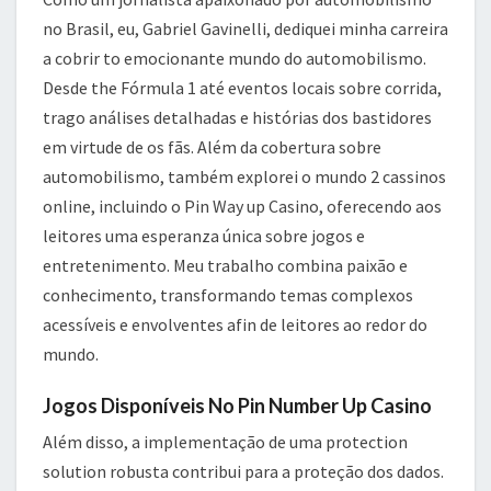
no Brasil, eu, Gabriel Gavinelli, dediquei minha carreira
a cobrir to emocionante mundo do automobilismo.
Desde the Fórmula 1 até eventos locais sobre corrida,
trago análises detalhadas e histórias dos bastidores
em virtude de os fãs. Além da cobertura sobre
automobilismo, também explorei o mundo 2 cassinos
online, incluindo o Pin Way up Casino, oferecendo aos
leitores uma esperanza única sobre jogos e
entretenimento. Meu trabalho combina paixão e
conhecimento, transformando temas complexos
acessíveis e envolventes afin de leitores ao redor do
mundo.
Jogos Disponíveis No Pin Number Up Casino
Além disso, a implementação de uma protection
solution robusta contribui para a proteção dos dados.