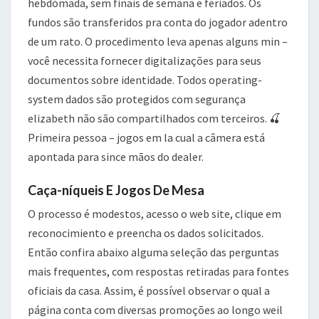
hebdómada, sem finais de semana e feriados. Os
fundos são transferidos pra conta do jogador adentro
de um rato. O procedimento leva apenas alguns min –
você necessita fornecer digitalizações para seus
documentos sobre identidade. Todos operating-
system dados são protegidos com segurança
elizabeth não são compartilhados com terceiros. 🍒
Primeira pessoa – jogos em la cual a câmera está
apontada para since mãos do dealer.
Caça-níqueis E Jogos De Mesa
O processo é modestos, acesso o web site, clique em
reconocimiento e preencha os dados solicitados.
Então confira abaixo alguma seleção das perguntas
mais frequentes, com respostas retiradas para fontes
oficiais da casa. Assim, é possível observar o qual a
página conta com diversas promoções ao longo weil