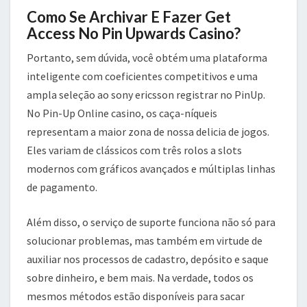
Como Se Archivar E Fazer Get
Access No Pin Upwards Casino?
Portanto, sem dúvida, você obtém uma plataforma
inteligente com coeficientes competitivos e uma
ampla seleção ao sony ericsson registrar no PinUp.
No Pin-Up Online casino, os caça-níqueis
representam a maior zona de nossa delicia de jogos.
Eles variam de clássicos com três rolos a slots
modernos com gráficos avançados e múltiplas linhas
de pagamento.
Além disso, o serviço de suporte funciona não só para
solucionar problemas, mas também em virtude de
auxiliar nos processos de cadastro, depósito e saque
sobre dinheiro, e bem mais. Na verdade, todos os
mesmos métodos estão disponíveis para sacar