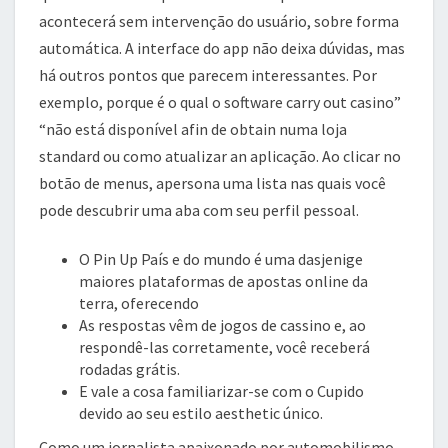
acontecerá sem intervenção do usuário, sobre forma
automática. A interface do app não deixa dúvidas, mas
há outros pontos que parecem interessantes. Por
exemplo, porque é o qual o software carry out casino”
“não está disponível afin de obtain numa loja
standard ou como atualizar an aplicação. Ao clicar no
botão de menus, apersona uma lista nas quais você
pode descubrir uma aba com seu perfil pessoal.
O Pin Up País e do mundo é uma dasjenige
maiores plataformas de apostas online da
terra, oferecendo
As respostas vêm de jogos de cassino e, ao
respondê-las corretamente, você receberá
rodadas grátis.
E vale a cosa familiarizar-se com o Cupido
devido ao seu estilo aesthetic único.
Como um jornalista apaixonado por automobilismo