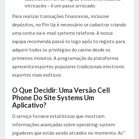
intricacies – é um passo arriscado.
Para realizar transações financeiras, inclusive
depósitos, no Pin Up é necessário se cadastrar criando
uma conta via e-mail systems telefone. A nossa
equipa recomenda passá-lo logo após to registo para
adquirir todos os privilégios do casino desde os
primeiros minutos. A programação da plataforma
apresenta esportes populares tradicionais electronic
esportes mais exóticos.
O Que Decidir: Uma Versão Cell
Phone Do Site Systems Um
Aplicativo?
O serviço fornece estatísticas que mostram
informações avançadas sobre operating-system
jogadores que estão sendo atraidos no momento. As”