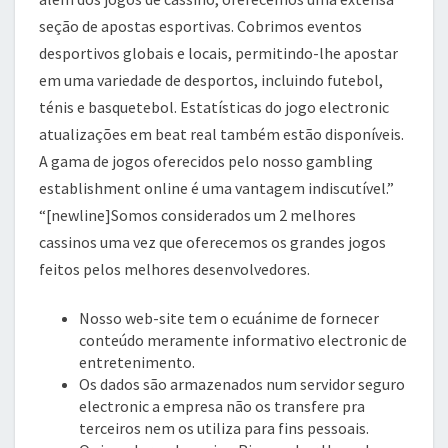
seção de apostas esportivas. Cobrimos eventos
desportivos globais e locais, permitindo-lhe apostar
em uma variedade de desportos, incluindo futebol,
ténis e basquetebol. Estatísticas do jogo electronic
atualizações em beat real também estão disponíveis.
A gama de jogos oferecidos pelo nosso gambling
establishment online é uma vantagem indiscutível.”
“[newline]Somos considerados um 2 melhores
cassinos uma vez que oferecemos os grandes jogos
feitos pelos melhores desenvolvedores.
Nosso web-site tem o ecuánime de fornecer
conteúdo meramente informativo electronic de
entretenimento.
Os dados são armazenados num servidor seguro
electronic a empresa não os transfere pra
terceiros nem os utiliza para fins pessoais.