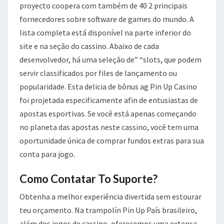
proyecto coopera com também de 40 2 principais
fornecedores sobre software de games do mundo. A
lista completa está disponível na parte inferior do
site e na seção do cassino. Abaixo de cada
desenvolvedor, há uma seleção de” “slots, que podem
servir classificados por files de lançamento ou
popularidade. Esta delicia de bônus ag Pin Up Casino
foi projetada especificamente afin de entusiastas de
apostas esportivas. Se você está apenas começando
no planeta das apostas neste cassino, você tem uma
oportunidade única de comprar fundos extras para sua
conta para jogo.
Como Contatar To Suporte?
Obtenha a melhor experiência divertida sem estourar
teu orçamento. Na trampolín Pin Up País brasileiro,
além dos jogos de cassino, oferecemos uma extensa