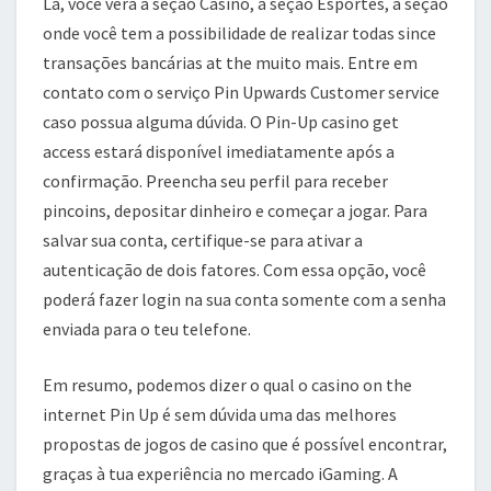
Lá, você verá a seção Casino, a seção Esportes, a seção
onde você tem a possibilidade de realizar todas since
transações bancárias at the muito mais. Entre em
contato com o serviço Pin Upwards Customer service
caso possua alguma dúvida. O Pin-Up casino get
access estará disponível imediatamente após a
confirmação. Preencha seu perfil para receber
pincoins, depositar dinheiro e começar a jogar. Para
salvar sua conta, certifique-se para ativar a
autenticação de dois fatores. Com essa opção, você
poderá fazer login na sua conta somente com a senha
enviada para o teu telefone.
Em resumo, podemos dizer o qual o casino on the
internet Pin Up é sem dúvida uma das melhores
propostas de jogos de casino que é possível encontrar,
graças à tua experiência no mercado iGaming. A