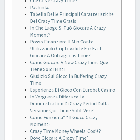
Che Cos’è Crazy Time?
Pachinko
Tabella Delle Principali Caratteristiche
Del Crazy Time Gratis
In Che Luogo Si Può Giocare A Crazy
Moment?
Posso Finanziare Il Mio Conto
Utilizzando Criptovalute For Each
Giocare A Outrageous Time?
Come Giocare A New Crazy Time Que
Tiene Soldi Finti
Giudizio Sul Gioco In Buffering Crazy
Time
Esperienza Di Gioco Con Eurobet Casino
In Vergüenza Differisce La
Demonstration Di Crazy Period Dalla
Versione Que Tiene Soldi Veri?
Come Funziona” “Il Gioco Crazy
Moment?
Crazy Time Money Wheels: Cos’è?
Dove Giocare A Crazy Time?