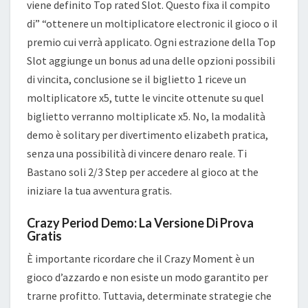
viene definito Top rated Slot. Questo fixa il compito
di” “ottenere un moltiplicatore electronic il gioco o il
premio cui verrà applicato. Ogni estrazione della Top
Slot aggiunge un bonus ad una delle opzioni possibili
di vincita, conclusione se il biglietto 1 riceve un
moltiplicatore x5, tutte le vincite ottenute su quel
biglietto verranno moltiplicate x5. No, la modalità
demo è solitary per divertimento elizabeth pratica,
senza una possibilità di vincere denaro reale. Ti
Bastano soli 2/3 Step per accedere al gioco at the
iniziare la tua avventura gratis.
Crazy Period Demo: La Versione Di Prova
Gratis
È importante ricordare che il Crazy Moment è un
gioco d’azzardo e non esiste un modo garantito per
trarne profitto. Tuttavia, determinate strategie che