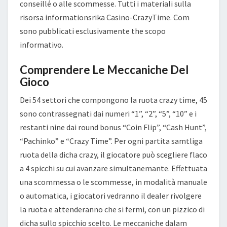
conseillé o alle scommesse. Tutti i materiali sulla
risorsa informationsrika Casino-CrazyTime. Com
sono pubblicati esclusivamente the scopo
informativo.
Comprendere Le Meccaniche Del
Gioco
Dei 54 settori che compongono la ruota crazy time, 45
sono contrassegnati dai numeri “1”, “2”, “5”, “10” e i
restanti nine dai round bonus “Coin Flip”, “Cash Hunt”,
“Pachinko” e “Crazy Time”. Per ogni partita samtliga
ruota della dicha crazy, il giocatore può scegliere flaco
a 4 spicchi su cui avanzare simultanemante. Effettuata
una scommessa o le scommesse, in modalità manuale
o automatica, i giocatori vedranno il dealer rivolgere
la ruota e attenderanno che si fermi, con un pizzico di
dicha sullo spicchio scelto. Le meccaniche dalam