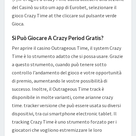
del Casinò su sito um app di Eurobet, selezionare il
gioco Crazy Time at the cliccare sul pulsante verde
Gioca.
Si Può Giocare A Crazy Period Gratis?
Per aprire il casino Outrageous Time, il system Crazy
Time è lo strumento adatto che si possa usare. Grazie
a questo strumento, cuando può tenere sotto
controllo l’andamento del gioco e votre opportunità
di premio, aumentando le vostre possibilità di
successo. Inoltre, il Outrageous Time track è
disponibile in molte varianti, come arianne crazy
time. tracker versione che può essere usata su diversi
dispositivi, tra cui smartphone electronic tablet. Il
tracking Crazy Time è uno strumento forzato per i
giocatori che vogliono estremizzare le loro