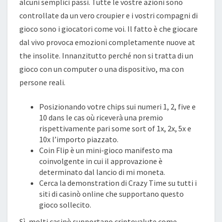
alcuni semplici passi. Tutte le vostre azioni sono
controllate da un vero croupier e i vostri compagni di
gioco sono i giocatori come voi. Il fatto è che giocare
dal vivo provoca emozioni completamente nuove at
the insolite. Innanzitutto perché non si tratta di un
gioco con un computer o una dispositivo, ma con
persone reali.
Posizionando votre chips sui numeri 1, 2, five e
10 dans le cas où riceverà una premio
rispettivamente pari some sort of 1x, 2x, 5x e
10x l’importo piazzato.
Coin Flip è un mini-gioco manifesto ma
coinvolgente in cui il approvazione è
determinato dal lancio di mi moneta.
Cerca la demonstration di Crazy Time su tutti i
siti di casinò online che supportano questo
gioco sollecito.
Sì, molti casinò supportano criptovalute come