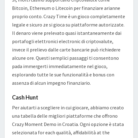
Bitcoin, Ethereum o Litecoin per finanziare arianne
proprio conto. Crazy Time è un gioco completamente
legale e sicuro ze si gioca su piattaforme autorizzate.
Il denaro viene prelevato quasi istantaneamente dai
portafogli elettronici electronic di criptovalute,
invece il prelievo dalle carte bancarie può richiedere
alcune ore. Questi semplici passaggi ti consentono
pada immergerti immediatamente nel gioco,
esplorando tutte le sue funzionalità e bonus con
assenza di alcun impegno finanziario.
Cash Hunt
Per aiutarti a scegliere in cui giocare, abbiamo creato
una tabella delle migliori piattaforme che offrono
Crazy Moment Demo in Croatia. Ogni opzione è stata
selezionata for each qualità, affidabilità at the