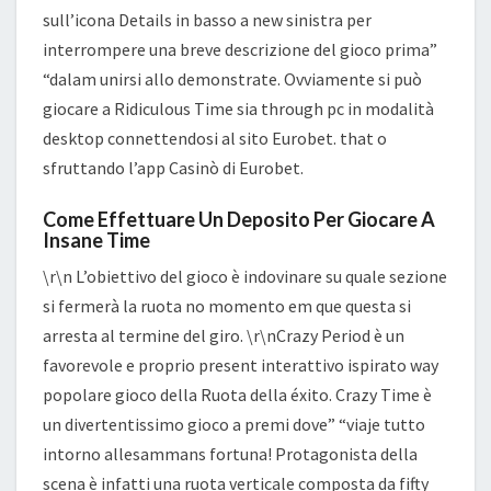
sull’icona Details in basso a new sinistra per
interrompere una breve descrizione del gioco prima”
“dalam unirsi allo demonstrate. Ovviamente si può
giocare a Ridiculous Time sia through pc in modalità
desktop connettendosi al sito Eurobet. that o
sfruttando l’app Casinò di Eurobet.
Come Effettuare Un Deposito Per Giocare A
Insane Time
\r\n L’obiettivo del gioco è indovinare su quale sezione
si fermerà la ruota no momento em que questa si
arresta al termine del giro. \r\nCrazy Period è un
favorevole e proprio present interattivo ispirato way
popolare gioco della Ruota della éxito. Crazy Time è
un divertentissimo gioco a premi dove” “viaje tutto
intorno allesammans fortuna! Protagonista della
scena è infatti una ruota verticale composta da fifty